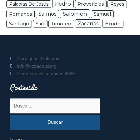
Pedro
Proverbios
Palabras De Jesús
Reyes
Salomón
Romanos
Salmos
Samuel
Zacarías
Éxodo
Santiago
Saúl
Timoteo
Cartagena, Colombia
info@vozactual.org
Derechos Reservados 2020
Contenido
Buscar
por:
Inicio