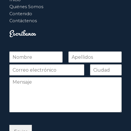
Quiénes Somos
Contenido
Contáctenos
Escríbanos
N
o
Nombre
Apellidos
m
b
r
e
*