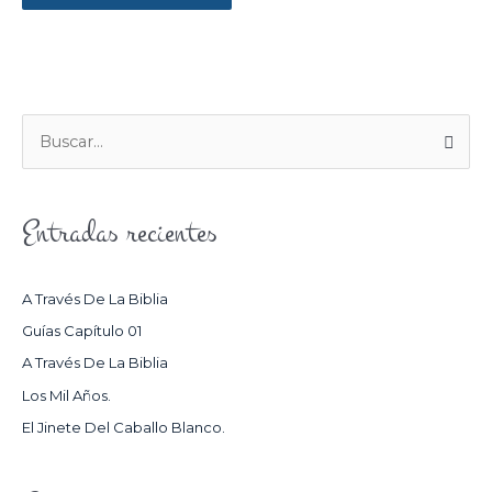
B
U
S
Entradas recientes
C
A
R
A Través De La Biblia
P
Guías Capítulo 01
O
A Través De La Biblia
R
Los Mil Años.
:
El Jinete Del Caballo Blanco.