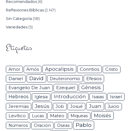
Recomendados
(6)
Reflexiones Bíblicas
(2.147)
Sin Categoría
(58)
Variedades
(5)
Etiquetas
Apocalipsis
Corintios
Amor
Amós
Cristo
David
Daniel
Efesios
Deuteronomio
Génesis
Ezequiel
Evangelio De Juan
Hebreos
Introducción
Isaias
Israel
Iglesia
Jesús
Juan
Jeremías
Job
Josué
Juicio
Moisés
Levítico
Lucas
Mateo
Miqueas
Pablo
Números
Oración
Oseas