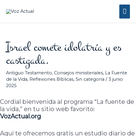
Ir
Me
al
contenido
prin
Israel comete idolatría y es
castigada.
Antiguo Testamento
,
Consejos ministeriales
,
La Fuente
de la Vida
,
Reflexiones Bíblicas
,
Sin categoría
/
3 junio
2025
Cordial bienvenida al programa “La fuente de
la vida,” en tu sitio web favorito:
VozActual
.org
Aquí te ofrecemos gratis un estudio diario de