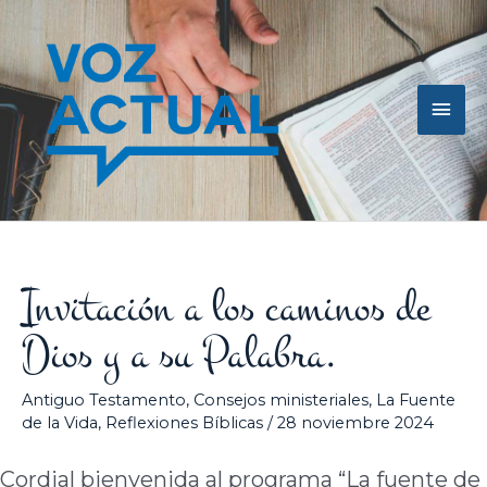
Ir
Men
al
contenido
princ
Invitación a los caminos de
Dios y a su Palabra.
Antiguo Testamento
,
Consejos ministeriales
,
La Fuente
de la Vida
,
Reflexiones Bíblicas
/
28 noviembre 2024
Cordial bienvenida al programa “La fuente de