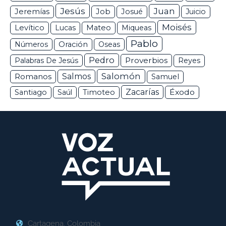
Jesús
Juan
Jeremías
Job
Josué
Juicio
Moisés
Levítico
Lucas
Mateo
Miqueas
Pablo
Números
Oración
Oseas
Pedro
Proverbios
Palabras De Jesús
Reyes
Salomón
Romanos
Salmos
Samuel
Zacarías
Éxodo
Santiago
Saúl
Timoteo
Cartagena, Colombia