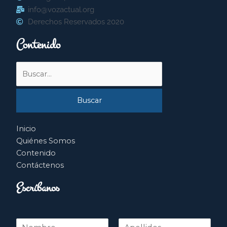
info@vozactual.org
Derechos Reservados 2020
Contenido
Buscar
por:
Inicio
Quiénes Somos
Contenido
Contáctenos
Escríbanos
N