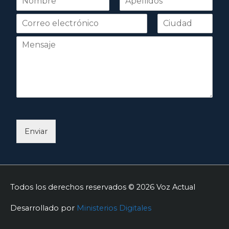
o
Nombre
Apellidos
m
b
r
e
*
Enviar
Todos los derechos reservados © 2026
Voz Actual
Desarrollado por
Ministerios Digitales