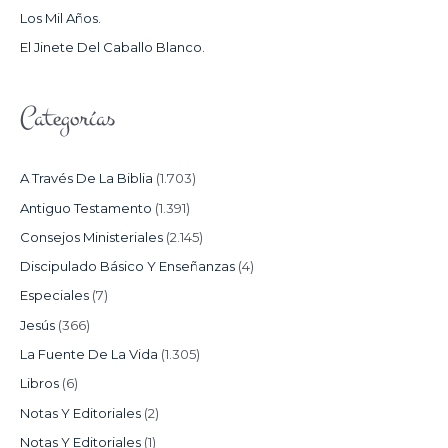
Los Mil Años.
:
El Jinete Del Caballo Blanco.
Categorías
A Través De La Biblia
(1.703)
Antiguo Testamento
(1.391)
Consejos Ministeriales
(2.145)
Discipulado Básico Y Enseñanzas
(4)
Especiales
(7)
Jesús
(366)
La Fuente De La Vida
(1.305)
Libros
(6)
Notas Y Editoriales
(2)
Notas Y Editoriales
(1)