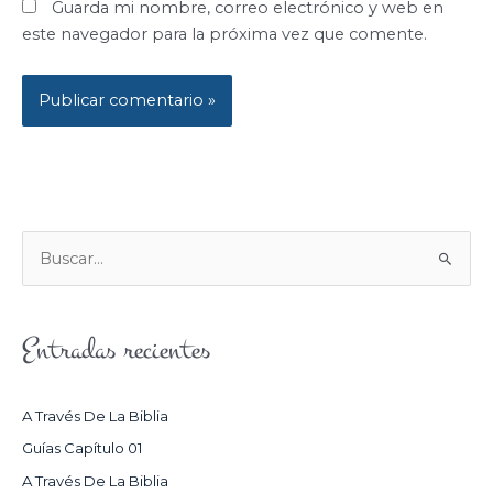
Guarda mi nombre, correo electrónico y web en
este navegador para la próxima vez que comente.
B
U
S
Entradas recientes
C
A
R
A Través De La Biblia
P
Guías Capítulo 01
O
A Través De La Biblia
R