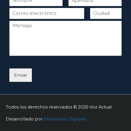
o
Nombre
Apellidos
m
b
r
e
*
Enviar
Todos los derechos reservados © 2026
Voz Actual
Desarrollado por
Ministerios Digitales