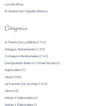
Los Mil Años.
:
El Jinete Del Caballo Blanco.
Categorías
A Través De La Biblia
(1.703)
Antiguo Testamento
(1.391)
Consejos Ministeriales
(2.145)
Discipulado Básico Y Enseñanzas
(4)
Especiales
(7)
Jesús
(366)
La Fuente De La Vida
(1.305)
Libros
(6)
Notas Y Editoriales
(2)
Notas Y Editoriales
(1)