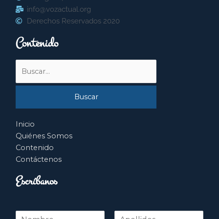
info@vozactual.org
Derechos Reservados 2020
Contenido
Buscar
por:
Inicio
Quiénes Somos
Contenido
Contáctenos
Escríbanos
N