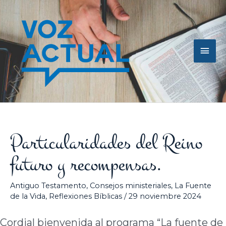
Ir
Men
al
contenido
princ
Particularidades del Reino
futuro y recompensas.
Antiguo Testamento
,
Consejos ministeriales
,
La Fuente
de la Vida
,
Reflexiones Bíblicas
/
29 noviembre 2024
Cordial bienvenida al programa “La fuente de