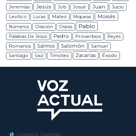
Jesús
Juan
Jeremías
Job
Josué
Juicio
Moisés
Levítico
Lucas
Mateo
Miqueas
Pablo
Números
Oración
Oseas
Pedro
Proverbios
Palabras De Jesús
Reyes
Salomón
Romanos
Salmos
Samuel
Zacarías
Éxodo
Santiago
Saúl
Timoteo
Cartagena, Colombia