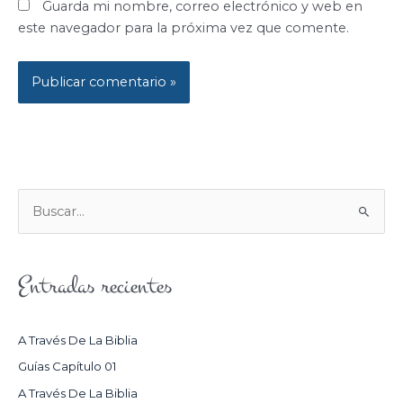
Guarda mi nombre, correo electrónico y web en
este navegador para la próxima vez que comente.
B
U
S
Entradas recientes
C
A
R
A Través De La Biblia
P
Guías Capítulo 01
O
A Través De La Biblia
R