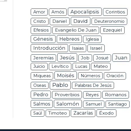
Apocalipsis
Corintios
Amor
Amós
David
Daniel
Cristo
Deuteronomio
Efesios
Ezequiel
Evangelio De Juan
Génesis
Hebreos
Iglesia
Introducción
Isaias
Israel
Jesús
Juan
Jeremías
Job
Josué
Juicio
Levítico
Lucas
Mateo
Moisés
Miqueas
Números
Oración
Pablo
Oseas
Palabras De Jesús
Pedro
Proverbios
Romanos
Reyes
Salomón
Salmos
Samuel
Santiago
Zacarías
Éxodo
Saúl
Timoteo