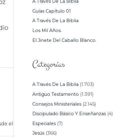
oz
A Través De La Biblia
P
Guías Capítulo 01
O
A Través De La Biblia
R
dio
Los Mil Años.
:
El Jinete Del Caballo Blanco.
Categorías
A Través De La Biblia
(1.703)
Antiguo Testamento
(1.391)
Consejos Ministeriales
(2.145)
Discipulado Básico Y Enseñanzas
(4)
Especiales
(7)
sde el
Jesús
(366)