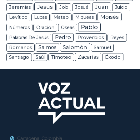
Jesús
Juan
Jeremías
Job
Josué
Juicio
Moisés
Levítico
Lucas
Mateo
Miqueas
Pablo
Números
Oración
Oseas
Pedro
Proverbios
Palabras De Jesús
Reyes
Salomón
Romanos
Salmos
Samuel
Zacarías
Éxodo
Santiago
Saúl
Timoteo
Cartagena, Colombia