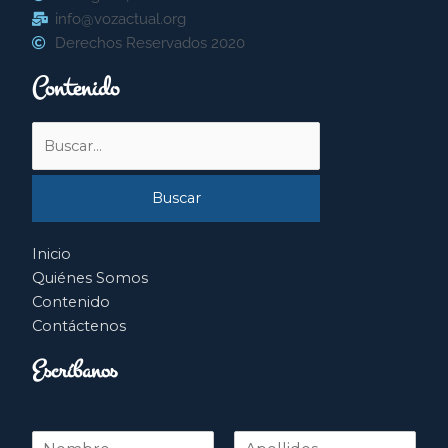
info@vozactual.org
Derechos Reservados 2020
Contenido
Buscar
por:
Inicio
Quiénes Somos
Contenido
Contáctenos
Escríbanos
N