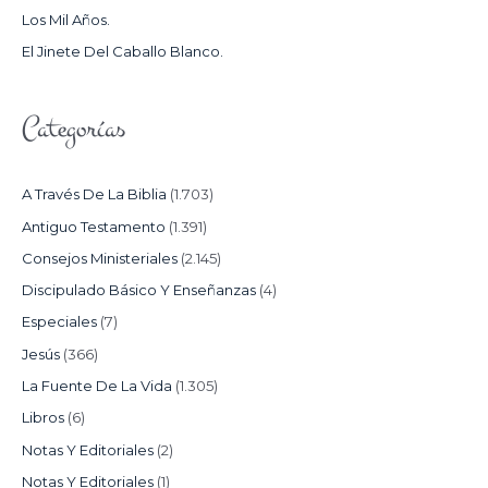
Los Mil Años.
:
El Jinete Del Caballo Blanco.
Categorías
A Través De La Biblia
(1.703)
Antiguo Testamento
(1.391)
Consejos Ministeriales
(2.145)
Discipulado Básico Y Enseñanzas
(4)
Especiales
(7)
Jesús
(366)
La Fuente De La Vida
(1.305)
Libros
(6)
Notas Y Editoriales
(2)
Notas Y Editoriales
(1)