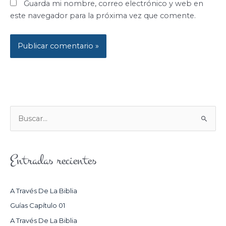
Guarda mi nombre, correo electrónico y web en
este navegador para la próxima vez que comente.
B
U
S
Entradas recientes
C
A
R
A Través De La Biblia
P
Guías Capítulo 01
O
A Través De La Biblia
R