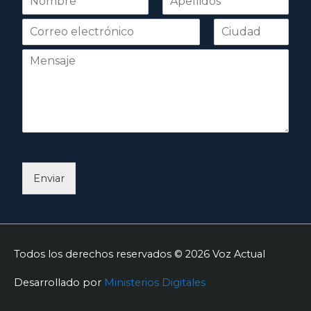
o
Nombre
Apellidos
m
b
r
e
*
Enviar
Todos los derechos reservados © 2026
Voz Actual
Desarrollado por
Ministerios Digitales