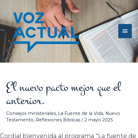
Ir
Men
al
contenido
princ
El nuevo pacto mejor que el
anterior.
Consejos ministeriales
,
La Fuente de la Vida
,
Nuevo
Testamento
,
Reflexiones Bíblicas
/
2 mayo 2025
Cordial bienvenida al programa “La fuente de