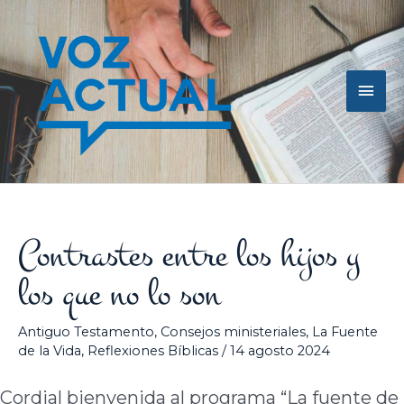
Ir
Men
al
contenido
princ
Contrastes entre los hijos y
los que no lo son
Antiguo Testamento
,
Consejos ministeriales
,
La Fuente
de la Vida
,
Reflexiones Bíblicas
/
14 agosto 2024
Cordial bienvenida al programa “La fuente de