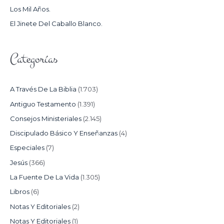
Los Mil Años.
:
El Jinete Del Caballo Blanco.
Categorías
A Través De La Biblia
(1.703)
Antiguo Testamento
(1.391)
Consejos Ministeriales
(2.145)
Discipulado Básico Y Enseñanzas
(4)
Especiales
(7)
Jesús
(366)
La Fuente De La Vida
(1.305)
Libros
(6)
Notas Y Editoriales
(2)
Notas Y Editoriales
(1)