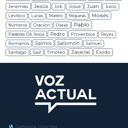
Jesús
Juan
Jeremías
Job
Josué
Juicio
Moisés
Levítico
Lucas
Mateo
Miqueas
Pablo
Números
Oración
Oseas
Pedro
Proverbios
Palabras De Jesús
Reyes
Salomón
Romanos
Salmos
Samuel
Zacarías
Éxodo
Santiago
Saúl
Timoteo
Cartagena, Colombia