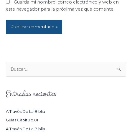
Guarda mi nombre, correo electrónico y web en
este navegador para la próxima vez que comente.
B
U
S
Entradas recientes
C
A
R
A Través De La Biblia
P
Guías Capítulo 01
O
A Través De La Biblia
R