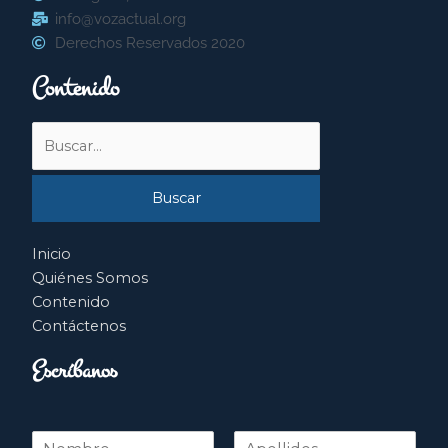
info@vozactual.org
Derechos Reservados 2020
Contenido
Buscar
por:
Inicio
Quiénes Somos
Contenido
Contáctenos
Escríbanos
N