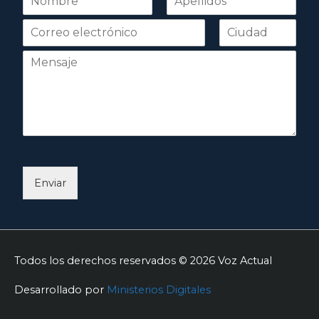
o
Nombre
Apellidos
m
b
r
e
*
Enviar
Todos los derechos reservados © 2026
Voz Actual
Desarrollado por
Ministerios Digitales