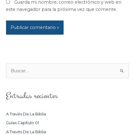
Guarda mi nombre, correo electrónico y web en
este navegador para la próxima vez que comente.
B
U
S
Entradas recientes
C
A
R
A Través De La Biblia
P
Guías Capítulo 01
O
A Través De La Biblia
R