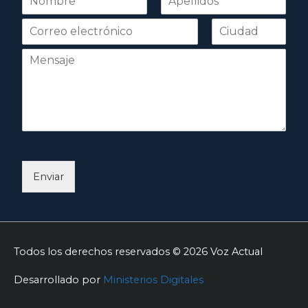
o
Nombre
Apellidos
m
b
r
e
*
Enviar
Todos los derechos reservados © 2026
Voz Actual
Desarrollado por
Ministerios Digitales