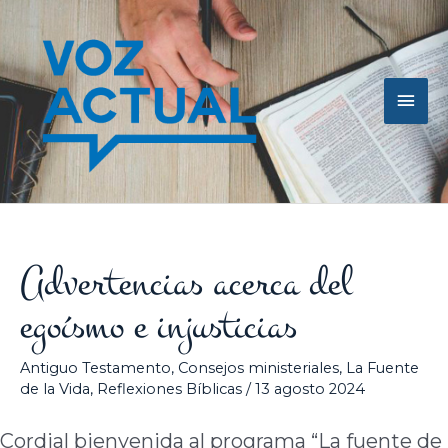
Ir
Men
al
contenido
princ
Advertencias acerca del
egoísmo e injusticias
Antiguo Testamento
,
Consejos ministeriales
,
La Fuente
de la Vida
,
Reflexiones Bíblicas
/
13 agosto 2024
Cordial bienvenida al programa “La fuente de