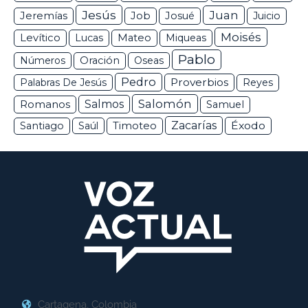
Jesús
Juan
Jeremías
Job
Josué
Juicio
Moisés
Levítico
Lucas
Mateo
Miqueas
Pablo
Números
Oración
Oseas
Pedro
Proverbios
Palabras De Jesús
Reyes
Salomón
Romanos
Salmos
Samuel
Zacarías
Éxodo
Santiago
Saúl
Timoteo
Cartagena, Colombia