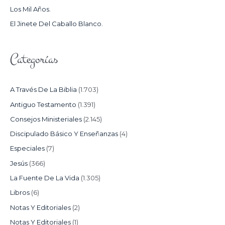
Los Mil Años.
:
El Jinete Del Caballo Blanco.
Categorías
A Través De La Biblia
(1.703)
Antiguo Testamento
(1.391)
Consejos Ministeriales
(2.145)
Discipulado Básico Y Enseñanzas
(4)
Especiales
(7)
Jesús
(366)
La Fuente De La Vida
(1.305)
Libros
(6)
Notas Y Editoriales
(2)
Notas Y Editoriales
(1)