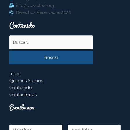
info@vozactual.org
Derechos Reservados 2020
Contenido
Buscar
por:
Inicio
Quiénes Somos
Contenido
Contáctenos
Escríbanos
N