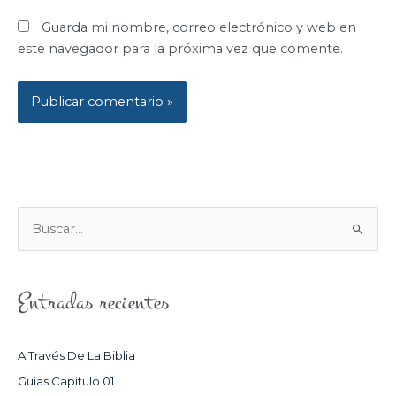
Guarda mi nombre, correo electrónico y web en
este navegador para la próxima vez que comente.
B
U
S
Entradas recientes
C
A
R
A Través De La Biblia
P
Guías Capítulo 01
O