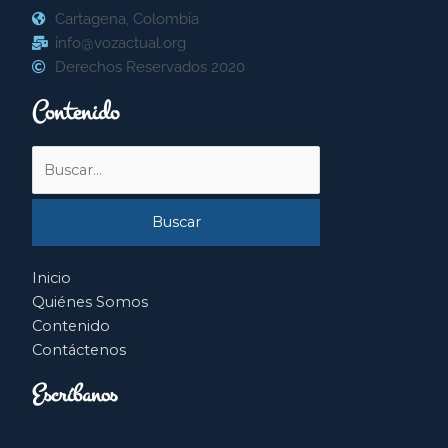
Cartagena, Colombia
info@vozactual.org
Derechos Reservados 2020
Contenido
Buscar
por:
Inicio
Quiénes Somos
Contenido
Contáctenos
Escríbanos