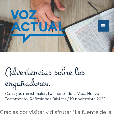
Ir
Men
al
contenido
princ
Advertencias sobre los
engañadores.
Consejos ministeriales
,
La Fuente de la Vida
,
Nuevo
Testamento
,
Reflexiones Bíblicas
/
19 noviembre 2025
Gracias por visitar y disfrutar “La fuente de la