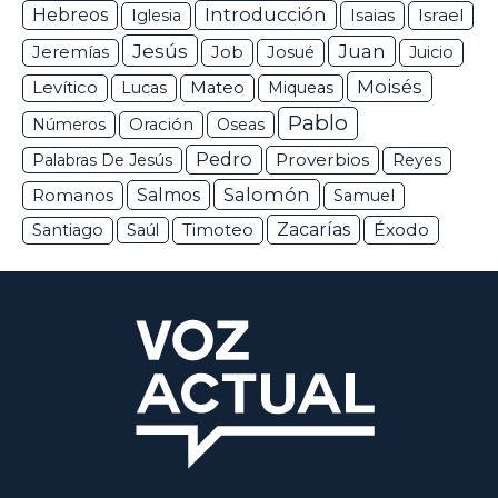
Hebreos
Introducción
Isaias
Israel
Iglesia
Jesús
Juan
Jeremías
Job
Josué
Juicio
Moisés
Levítico
Lucas
Mateo
Miqueas
Pablo
Números
Oración
Oseas
Pedro
Proverbios
Palabras De Jesús
Reyes
Salomón
Romanos
Salmos
Samuel
Zacarías
Éxodo
Santiago
Saúl
Timoteo