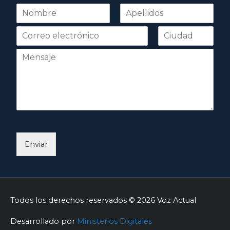
N
o
Nombre
Apellidos
m
b
r
e
*
Enviar
Todos los derechos reservados © 2026
Voz Actual
Desarrollado por
Ministerios Digitales