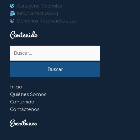
Cartagena, Colombia
info@vozactual.org
Derechos Reservados 2020
Contenido
Buscar
por:
Inicio
Quiénes Somos
Contenido
Contáctenos
Escríbanos