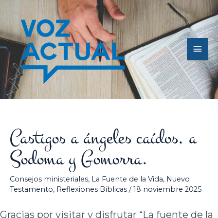
Ir
Men
al
contenido
princ
Castigos a ángeles caídos, a
Sodoma y Gomorra.
Consejos ministeriales
,
La Fuente de la Vida
,
Nuevo
Testamento
,
Reflexiones Bíblicas
/
18 noviembre 2025
Gracias por visitar y disfrutar “La fuente de la