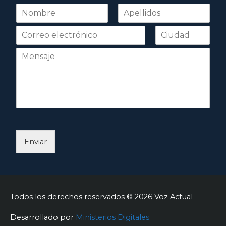
N
o
Nombre
Apellidos
m
b
r
e
*
Enviar
Todos los derechos reservados © 2026
Voz Actual
Desarrollado por
Ministerios Digitales