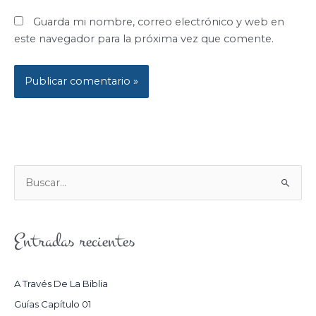
Guarda mi nombre, correo electrónico y web en
este navegador para la próxima vez que comente.
B
U
S
Entradas recientes
C
A
R
A Través De La Biblia
P
Guías Capítulo 01
O