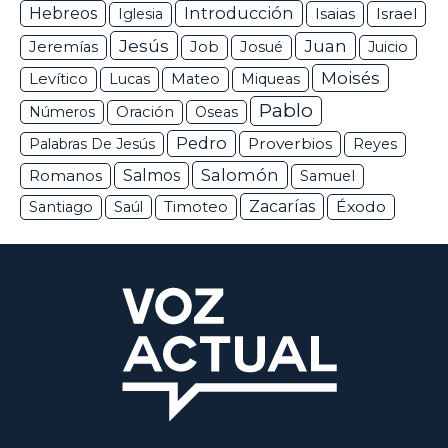
Hebreos
Introducción
Isaias
Israel
Iglesia
Jesús
Juan
Jeremías
Job
Josué
Juicio
Moisés
Levítico
Lucas
Mateo
Miqueas
Pablo
Números
Oración
Oseas
Pedro
Proverbios
Palabras De Jesús
Reyes
Salomón
Romanos
Salmos
Samuel
Zacarías
Éxodo
Santiago
Saúl
Timoteo