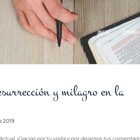
INICIO
QUIÉNES
surrección y milagro en la
io 2019
tual. ¡Gracias por tu visita y por dejarnos tus comentario