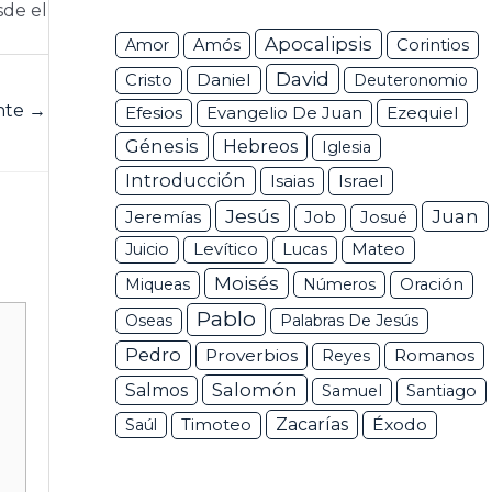
sde el
Apocalipsis
Corintios
Amor
Amós
David
Daniel
Cristo
Deuteronomio
ente
→
Efesios
Ezequiel
Evangelio De Juan
Génesis
Hebreos
Iglesia
Introducción
Isaias
Israel
Jesús
Juan
Jeremías
Job
Josué
Juicio
Levítico
Lucas
Mateo
Moisés
Miqueas
Números
Oración
Pablo
Oseas
Palabras De Jesús
Pedro
Proverbios
Romanos
Reyes
Salomón
Salmos
Samuel
Santiago
Zacarías
Éxodo
Saúl
Timoteo