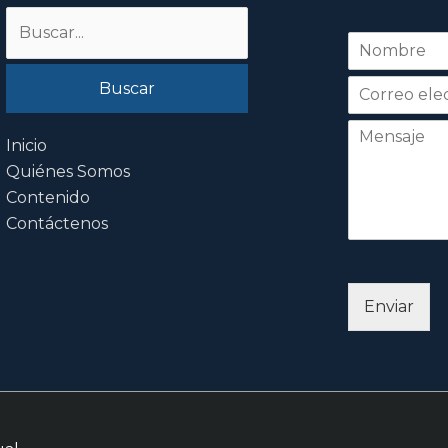
Buscar
N
por:
o
Nombre
m
b
r
e
Inicio
*
Quiénes Somos
Contenido
Contáctenos
Enviar