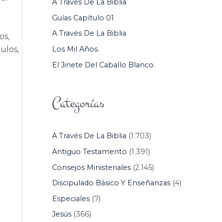
A Través De La Biblia
P
Guías Capítulo 01
O
A Través De La Biblia
os,
R
Los Mil Años.
ulos,
:
El Jinete Del Caballo Blanco.
Categorías
A Través De La Biblia
(1.703)
Antiguo Testamento
(1.391)
Consejos Ministeriales
(2.145)
Discipulado Básico Y Enseñanzas
(4)
Especiales
(7)
Jesús
(366)