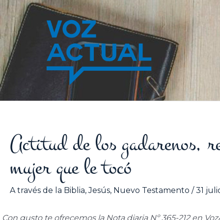
Ir
al
contenido
Actitud de los gadarenos, re
mujer que le tocó
A través de la Biblia
,
Jesús
,
Nuevo Testamento
/
31 jul
Con gusto te ofrecemos la Nota diaria Nº 365-212 en VozAc