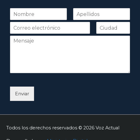
N
o
Nombre
Apellidos
m
b
r
e
*
Enviar
Todos los derechos reservados © 2026
Voz Actual