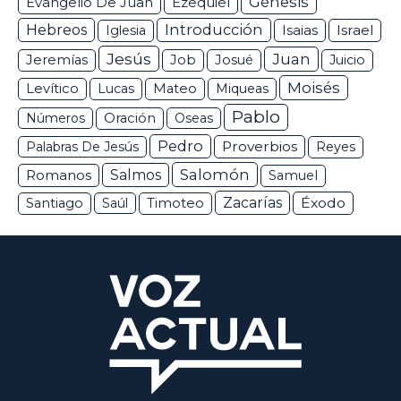
Génesis
Ezequiel
Evangelio De Juan
Hebreos
Introducción
Isaias
Israel
Iglesia
Jesús
Juan
Jeremías
Job
Josué
Juicio
Moisés
Levítico
Lucas
Mateo
Miqueas
Pablo
Números
Oración
Oseas
Pedro
Proverbios
Palabras De Jesús
Reyes
Salomón
Romanos
Salmos
Samuel
Zacarías
Éxodo
Santiago
Saúl
Timoteo