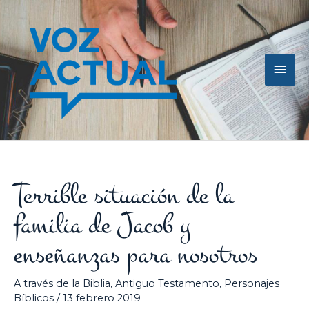
Ir
Men
al
contenido
princ
Terrible situación de la
familia de Jacob y
enseñanzas para nosotros
A través de la Biblia
,
Antiguo Testamento
,
Personajes
Bíblicos
/
13 febrero 2019