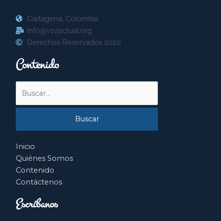
Cartagena, Colombia
info@vozactual.org
Derechos Reservados 2020
Contenido
Buscar
por:
Inicio
Quiénes Somos
Contenido
Contáctenos
Escríbanos