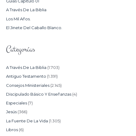
Guías Capítulo 01
O
A Través De La Biblia
R
Los Mil Años.
:
El Jinete Del Caballo Blanco.
Categorías
A Través De La Biblia
(1.703)
Antiguo Testamento
(1.391)
Consejos Ministeriales
(2.145)
Discipulado Básico Y Enseñanzas
(4)
Especiales
(7)
Jesús
(366)
La Fuente De La Vida
(1.305)
Libros
(6)