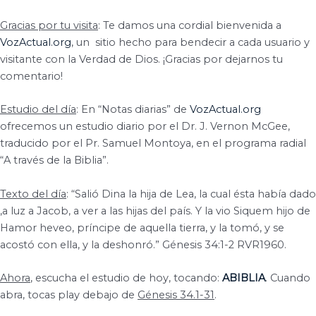
Gracias por tu visita
: Te damos una cordial bienvenida a
VozActual.org
, un
sitio hecho para bendecir a cada usuario y
visitante con la Verdad de Dios. ¡Gracias por dejarnos tu
comentario!
Estudio del día
: En “Notas diarias” de
VozActual.org
ofrecemos un estudio diario por el Dr. J. Vernon McGee,
traducido por el Pr. Samuel Montoya, en el programa radial
“A través de la Biblia”.
Texto del día
: “Salió Dina la hija de Lea, la cual ésta había dado
,a luz a Jacob, a ver a las hijas del país. Y la vio Siquem hijo de
Hamor heveo, príncipe de aquella tierra, y la tomó, y se
acostó con ella, y la deshonró.” Génesis 34:1-2 RVR1960.
Ahora
, escucha el estudio de hoy, tocando:
ABIBLIA
. Cuando
abra, tocas play debajo de
Génesis 34.1-31
.