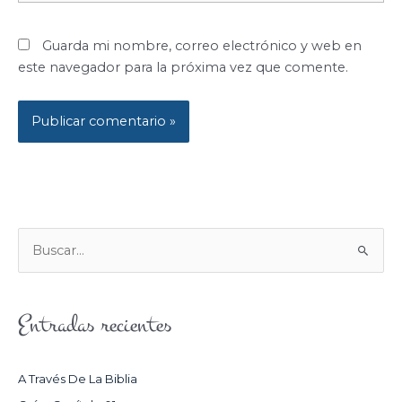
Guarda mi nombre, correo electrónico y web en
este navegador para la próxima vez que comente.
B
U
S
Entradas recientes
C
A
R
A Través De La Biblia
P