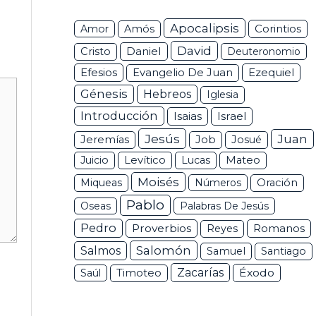
Apocalipsis
Corintios
Amor
Amós
David
Daniel
Cristo
Deuteronomio
Efesios
Ezequiel
Evangelio De Juan
Génesis
Hebreos
Iglesia
Introducción
Isaias
Israel
Jesús
Juan
Jeremías
Job
Josué
Juicio
Levítico
Lucas
Mateo
Moisés
Miqueas
Números
Oración
Pablo
Oseas
Palabras De Jesús
Pedro
Proverbios
Romanos
Reyes
Salomón
Salmos
Samuel
Santiago
Zacarías
Éxodo
Saúl
Timoteo