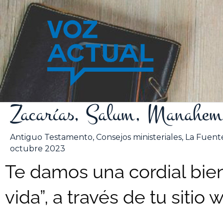
Ir
al
contenido
Zacarías, Salum, Manahem
Antiguo Testamento
,
Consejos ministeriales
,
La Fuente
octubre 2023
Te damos una cordial bien
vida”, a través de tu sitio 