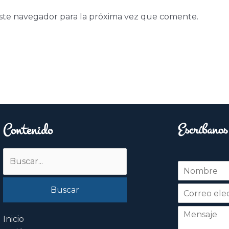
ste navegador para la próxima vez que comente.
Contenido
Escríbanos
Buscar
N
por:
o
Nombre
m
b
r
e
Inicio
*