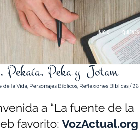
INICIO
QUIÉNES
, Pekaía, Peka y Jotam
 de la Vida
,
Personajes Bíblicos
,
Reflexiones Bíblicas
/
26
venida a “La fuente de la
web favorito:
VozActual.org