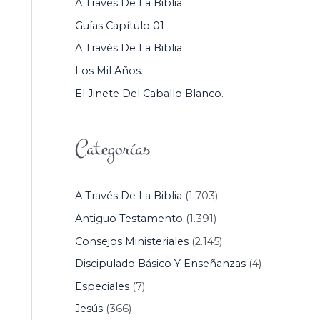
A Través De La Biblia
P
Guías Capítulo 01
O
A Través De La Biblia
R
Los Mil Años.
:
El Jinete Del Caballo Blanco.
Categorías
A Través De La Biblia
(1.703)
Antiguo Testamento
(1.391)
Consejos Ministeriales
(2.145)
Discipulado Básico Y Enseñanzas
(4)
Especiales
(7)
Jesús
(366)