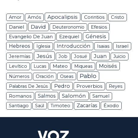
Apocalipsis
Corintios
Amor
Amós
Cristo
David
Daniel
Efesios
Deuteronomio
Génesis
Ezequiel
Evangelio De Juan
Hebreos
Introducción
Isaias
Israel
Iglesia
Jesús
Juan
Jeremías
Job
Josué
Juicio
Moisés
Levítico
Lucas
Mateo
Miqueas
Pablo
Números
Oración
Oseas
Pedro
Proverbios
Palabras De Jesús
Reyes
Salomón
Romanos
Salmos
Samuel
Zacarías
Éxodo
Santiago
Saúl
Timoteo