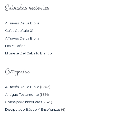
S
Entradas recientes
C
A
R
A Través De La Biblia
P
Guías Capítulo 01
O
A Través De La Biblia
R
Los Mil Años.
:
El Jinete Del Caballo Blanco.
Categorías
A Través De La Biblia
(1.703)
Antiguo Testamento
(1.391)
Consejos Ministeriales
(2.145)
Discipulado Básico Y Enseñanzas
(4)