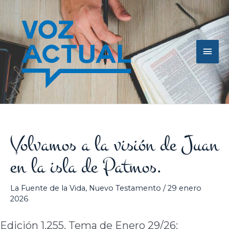
Ir
Men
al
contenido
princ
Volvamos a la visión de Juan
en la isla de Patmos.
La Fuente de la Vida
,
Nuevo Testamento
/
29 enero
2026
Edición 1.255. Tema de Enero 29/26: