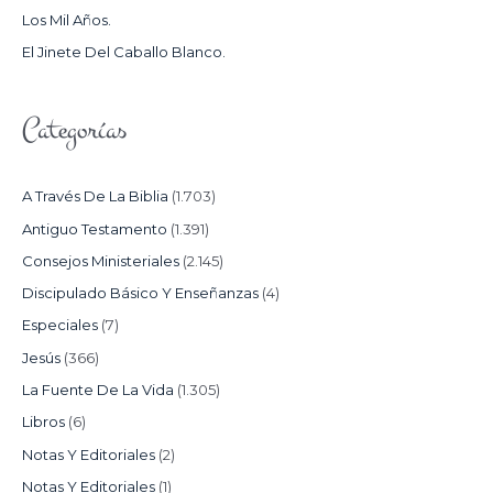
Los Mil Años.
:
El Jinete Del Caballo Blanco.
Categorías
A Través De La Biblia
(1.703)
Antiguo Testamento
(1.391)
Consejos Ministeriales
(2.145)
Discipulado Básico Y Enseñanzas
(4)
Especiales
(7)
Jesús
(366)
La Fuente De La Vida
(1.305)
Libros
(6)
Notas Y Editoriales
(2)
Notas Y Editoriales
(1)