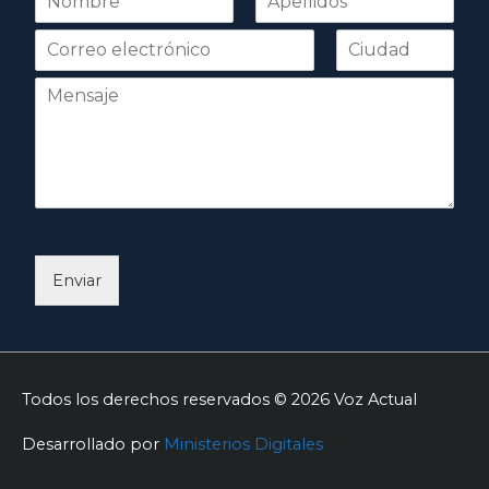
o
Nombre
Apellidos
m
b
r
e
*
Enviar
Todos los derechos reservados © 2026
Voz Actual
Desarrollado por
Ministerios Digitales