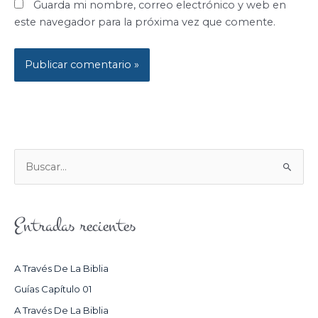
Guarda mi nombre, correo electrónico y web en
este navegador para la próxima vez que comente.
B
U
S
Entradas recientes
C
A
R
A Través De La Biblia
P
Guías Capítulo 01
O
A Través De La Biblia
R