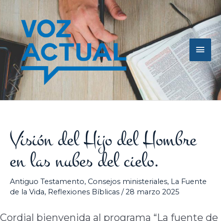
Ir
Men
al
contenido
princ
Visión del Hijo del Hombre
en las nubes del cielo.
Antiguo Testamento
,
Consejos ministeriales
,
La Fuente
de la Vida
,
Reflexiones Bíblicas
/
28 marzo 2025
Cordial bienvenida al programa “La fuente de