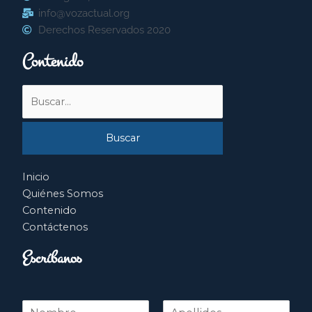
info@vozactual.org
Derechos Reservados 2020
Contenido
Buscar
por:
Inicio
Quiénes Somos
Contenido
Contáctenos
Escríbanos
N