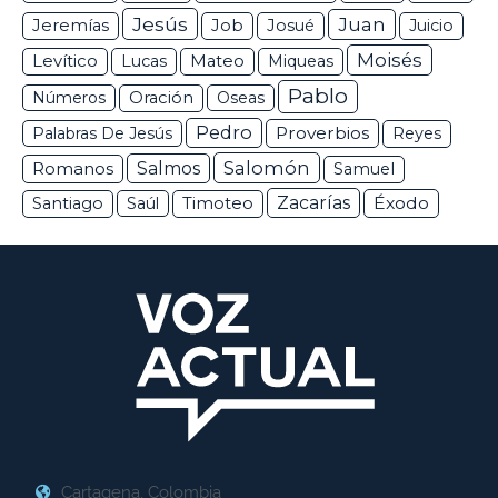
Jesús
Juan
Jeremías
Job
Josué
Juicio
Moisés
Levítico
Lucas
Mateo
Miqueas
Pablo
Números
Oración
Oseas
Pedro
Proverbios
Palabras De Jesús
Reyes
Salomón
Romanos
Salmos
Samuel
Zacarías
Éxodo
Santiago
Saúl
Timoteo
Cartagena, Colombia