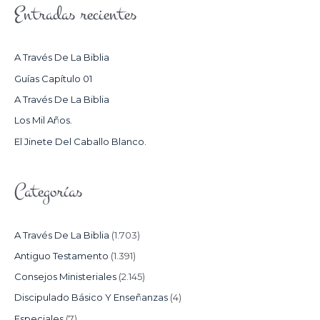
Entradas recientes
C
A
R
A Través De La Biblia
P
Guías Capítulo 01
O
A Través De La Biblia
R
Los Mil Años.
:
El Jinete Del Caballo Blanco.
Categorías
A Través De La Biblia
(1.703)
Antiguo Testamento
(1.391)
Consejos Ministeriales
(2.145)
Discipulado Básico Y Enseñanzas
(4)
Especiales
(7)