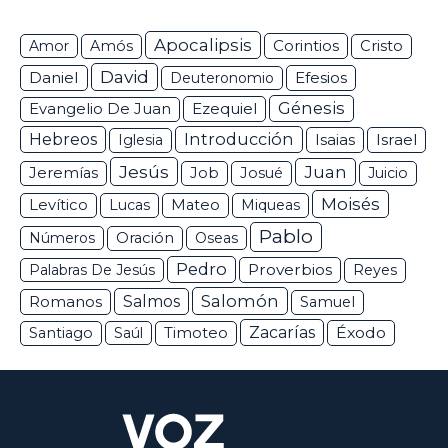
Apocalipsis
Corintios
Amor
Amós
Cristo
David
Daniel
Efesios
Deuteronomio
Génesis
Ezequiel
Evangelio De Juan
Hebreos
Introducción
Isaias
Israel
Iglesia
Jesús
Juan
Jeremías
Job
Josué
Juicio
Moisés
Levítico
Lucas
Mateo
Miqueas
Pablo
Números
Oración
Oseas
Pedro
Proverbios
Palabras De Jesús
Reyes
Salomón
Romanos
Salmos
Samuel
Zacarías
Éxodo
Santiago
Saúl
Timoteo