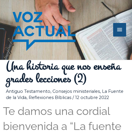
Ir
Men
al
contenido
princ
Una historia que nos enseña
grades lecciones (2)
Antiguo Testamento
,
Consejos ministeriales
,
La Fuente
de la Vida
,
Reflexiones Bíblicas
/
12 octubre 2022
Te damos una cordial
bienvenida a “La fuente