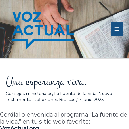
Ir
Men
al
contenido
princ
Una esperanza viva.
Consejos ministeriales
,
La Fuente de la Vida
,
Nuevo
Testamento
,
Reflexiones Bíblicas
/
7 junio 2025
Cordial bienvenida al programa “La fuente de
la vida,” en tu sitio web favorito:
VozActual
.org