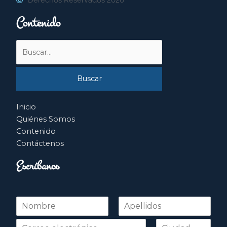
Contenido
Buscar
por:
Inicio
Quiénes Somos
Contenido
Contáctenos
Escríbanos
N
o
Nombre
Apellidos
m