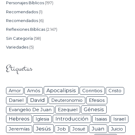
Personajes Bíblicos
(197)
Recomendados
(1)
Recomendados
(6)
Reflexiones Bíblicas
(2.147)
Sin Categoría
(58)
Variedades
(5)
Etiquetas
Apocalipsis
Corintios
Amor
Amós
Cristo
David
Daniel
Efesios
Deuteronomio
Génesis
Ezequiel
Evangelio De Juan
Hebreos
Introducción
Isaias
Israel
Iglesia
Jesús
Juan
Jeremías
Job
Josué
Juicio