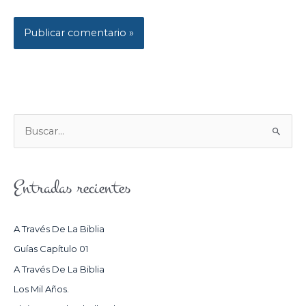
B
U
S
Entradas recientes
C
A
R
A Través De La Biblia
P
Guías Capítulo 01
O
A Través De La Biblia
R
Los Mil Años.
: