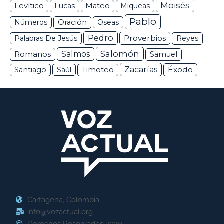
Moisés
Levítico
Lucas
Mateo
Miqueas
Pablo
Números
Oración
Oseas
Pedro
Proverbios
Palabras De Jesús
Reyes
Salomón
Romanos
Salmos
Samuel
Zacarías
Éxodo
Santiago
Saúl
Timoteo
Cartagena, Colombia
info@vozactual.org
Derechos Reservados 2020