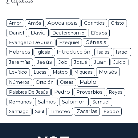
Etiquetas
Apocalipsis
Corintios
Amor
Amós
Cristo
David
Daniel
Efesios
Deuteronomio
Génesis
Ezequiel
Evangelio De Juan
Hebreos
Introducción
Isaias
Israel
Iglesia
Jesús
Juan
Jeremías
Job
Josué
Juicio
Moisés
Levítico
Lucas
Mateo
Miqueas
Pablo
Números
Oración
Oseas
Pedro
Proverbios
Palabras De Jesús
Reyes
Salomón
Romanos
Salmos
Samuel
Zacarías
Éxodo
Santiago
Saúl
Timoteo