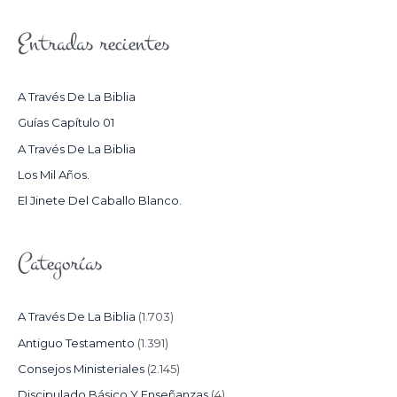
S
Entradas recientes
C
A
R
A Través De La Biblia
P
Guías Capítulo 01
O
A Través De La Biblia
R
Los Mil Años.
:
El Jinete Del Caballo Blanco.
Categorías
A Través De La Biblia
(1.703)
Antiguo Testamento
(1.391)
Consejos Ministeriales
(2.145)
Discipulado Básico Y Enseñanzas
(4)