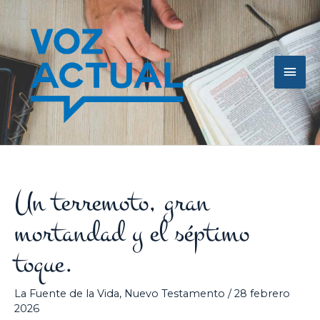
Ir
Men
al
contenido
princ
Un terremoto, gran
mortandad y el séptimo
toque.
La Fuente de la Vida
,
Nuevo Testamento
/
28 febrero
2026