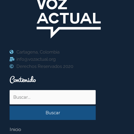
Cartagena, Colombia
info@vozactual.org
Derechos Reservados 2020
Contenido
Buscar
por:
Inicio