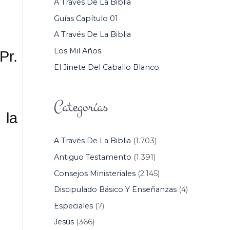
A Través De La Biblia
P
Guías Capítulo 01
O
A Través De La Biblia
R
Los Mil Años.
Pr.
:
El Jinete Del Caballo Blanco.
Categorías
 la
A Través De La Biblia
(1.703)
Antiguo Testamento
(1.391)
Consejos Ministeriales
(2.145)
Discipulado Básico Y Enseñanzas
(4)
Especiales
(7)
Jesús
(366)