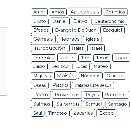
Apocalipsis
Corintios
Amor
Amós
David
Daniel
Cristo
Deuteronomio
Efesios
Ezequiel
Evangelio De Juan
Génesis
Hebreos
Iglesia
Introducción
Isaias
Israel
Jesús
Juan
Jeremías
Job
Josué
Juicio
Levítico
Lucas
Mateo
Moisés
Miqueas
Números
Oración
Pablo
Oseas
Palabras De Jesús
Pedro
Proverbios
Romanos
Reyes
Salomón
Salmos
Samuel
Santiago
Zacarías
Éxodo
Saúl
Timoteo