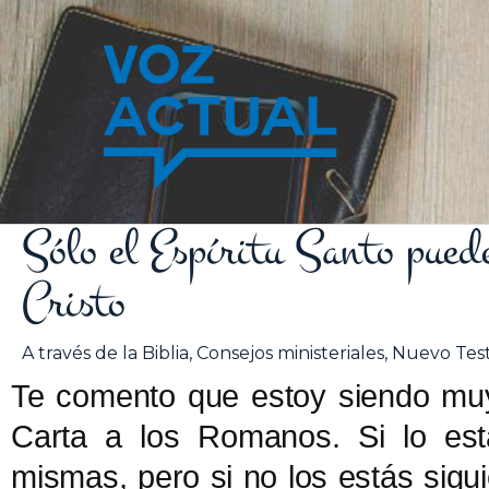
Ir
al
contenido
Sólo el Espíritu Santo puede
Cristo
A través de la Biblia
,
Consejos ministeriales
,
Nuevo Tes
Te comento que estoy siendo muy
Carta a los Romanos. Si lo est
mismas, pero si no los estás sig