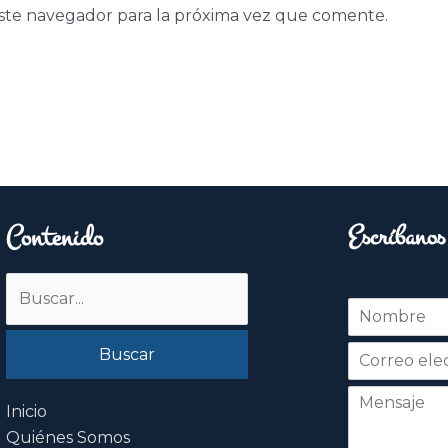
ste navegador para la próxima vez que comente.
Contenido
Escríbanos
Buscar
N
por:
o
Nombre
m
b
r
e
Inicio
*
Quiénes Somos