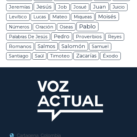
Jesús
Juan
Jeremías
Job
Josué
Juicio
Moisés
Levítico
Lucas
Mateo
Miqueas
Pablo
Números
Oración
Oseas
Pedro
Proverbios
Palabras De Jesús
Reyes
Salomón
Romanos
Salmos
Samuel
Zacarías
Éxodo
Santiago
Saúl
Timoteo
Cartagena, Colombia