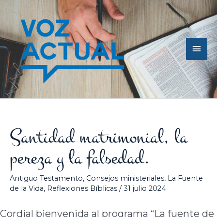
Ir
Men
al
contenido
princ
Santidad matrimonial, la
pereza y la falsedad.
Antiguo Testamento
,
Consejos ministeriales
,
La Fuente
de la Vida
,
Reflexiones Bíblicas
/
31 julio 2024
Cordial bienvenida al programa “La fuente de