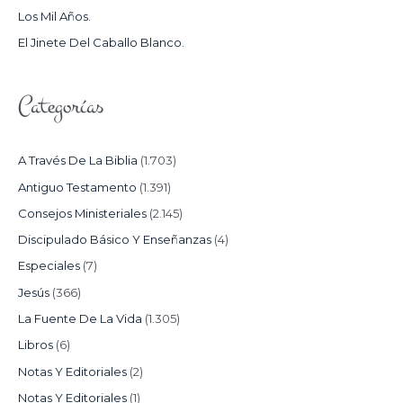
Los Mil Años.
:
El Jinete Del Caballo Blanco.
Categorías
A Través De La Biblia
(1.703)
Antiguo Testamento
(1.391)
Consejos Ministeriales
(2.145)
Discipulado Básico Y Enseñanzas
(4)
Especiales
(7)
Jesús
(366)
La Fuente De La Vida
(1.305)
Libros
(6)
Notas Y Editoriales
(2)
Notas Y Editoriales
(1)