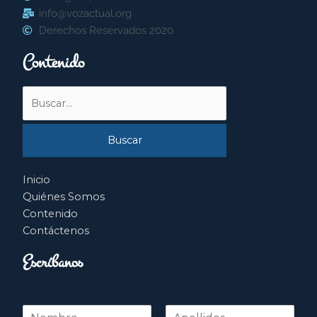
info@vozactual.org
Derechos Reservados 2020
Contenido
Buscar
por:
Inicio
Quiénes Somos
Contenido
Contáctenos
Escríbanos
N