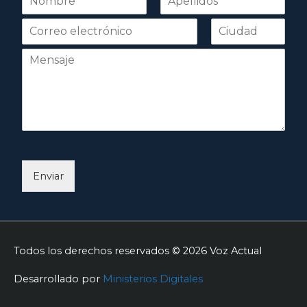
o
Nombre
Apellidos
m
b
r
e
*
Enviar
Todos los derechos reservados © 2026
Voz Actual
Desarrollado por
Ministerios Digitales