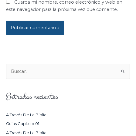
Guarda mi nombre, correo electrónico y web en
este navegador para la próxima vez que comente.
B
U
S
Entradas recientes
C
A
R
A Través De La Biblia
P
Guías Capítulo 01
O
A Través De La Biblia
R