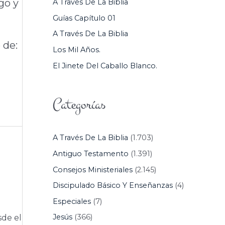
go y
A Través De La Biblia
P
Guías Capítulo 01
O
A Través De La Biblia
R
 de:
Los Mil Años.
:
El Jinete Del Caballo Blanco.
Categorías
A Través De La Biblia
(1.703)
Antiguo Testamento
(1.391)
Consejos Ministeriales
(2.145)
Discipulado Básico Y Enseñanzas
(4)
Especiales
(7)
Jesús
(366)
sde el