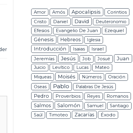
Apocalipsis
Corintios
Amor
Amós
David
Daniel
Cristo
Deuteronomio
Efesios
Ezequiel
Evangelio De Juan
Génesis
Hebreos
Iglesia
Introducción
Isaias
Israel
der
Jesús
Juan
Jeremías
Job
Josué
Juicio
Levítico
Lucas
Mateo
Moisés
Miqueas
Números
Oración
Pablo
Oseas
Palabras De Jesús
Pedro
Proverbios
Romanos
Reyes
Salomón
Salmos
Samuel
Santiago
Zacarías
Éxodo
Saúl
Timoteo