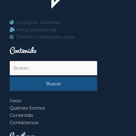
Cartagena, Colombia
info@vozactual.org
Derechos Reservados 2020
Contenido
Buscar
por:
Inicio
Quiénes Somos
Contenido
Contáctenos