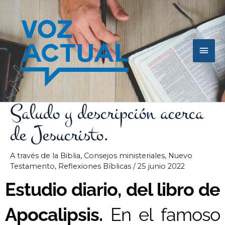
Ir
Men
al
contenido
princ
Saludo y descripción acerca
de Jesucristo.
A través de la Biblia
,
Consejos ministeriales
,
Nuevo
Testamento
,
Reflexiones Bíblicas
/
25 junio 2022
Estudio diario, del libro de
Apocalipsis.
En el famoso