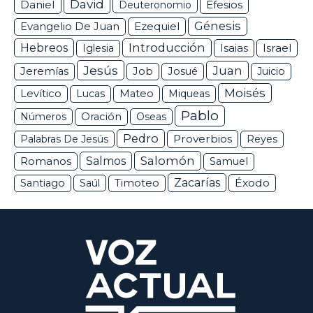
David
Daniel
Efesios
Deuteronomio
Génesis
Ezequiel
Evangelio De Juan
Hebreos
Introducción
Isaias
Israel
Iglesia
Jesús
Juan
Jeremías
Job
Josué
Juicio
Moisés
Levítico
Lucas
Mateo
Miqueas
Pablo
Números
Oración
Oseas
Pedro
Proverbios
Palabras De Jesús
Reyes
Salomón
Romanos
Salmos
Samuel
Zacarías
Éxodo
Santiago
Saúl
Timoteo