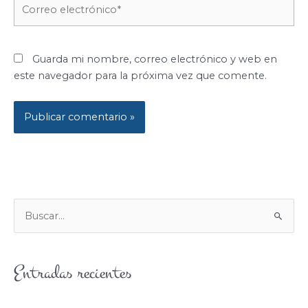
Correo
electrónico*
Guarda mi nombre, correo electrónico y web en
este navegador para la próxima vez que comente.
B
U
S
Entradas recientes
C
A