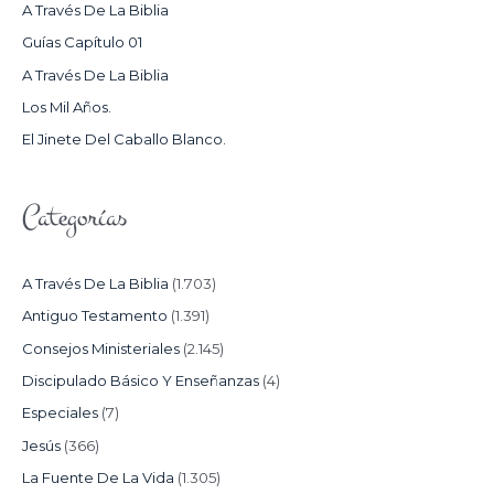
R
A Través De La Biblia
P
Guías Capítulo 01
O
A Través De La Biblia
R
Los Mil Años.
:
El Jinete Del Caballo Blanco.
Categorías
A Través De La Biblia
(1.703)
Antiguo Testamento
(1.391)
Consejos Ministeriales
(2.145)
Discipulado Básico Y Enseñanzas
(4)
Especiales
(7)
Jesús
(366)
La Fuente De La Vida
(1.305)