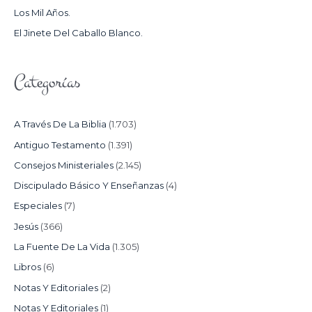
Los Mil Años.
:
El Jinete Del Caballo Blanco.
Categorías
A Través De La Biblia
(1.703)
Antiguo Testamento
(1.391)
Consejos Ministeriales
(2.145)
Discipulado Básico Y Enseñanzas
(4)
Especiales
(7)
Jesús
(366)
La Fuente De La Vida
(1.305)
Libros
(6)
Notas Y Editoriales
(2)
Notas Y Editoriales
(1)