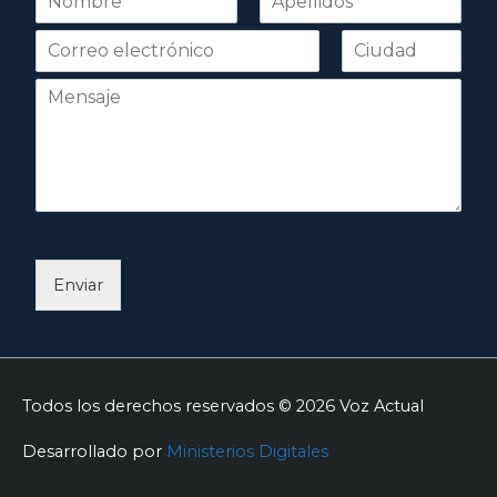
o
Nombre
Apellidos
m
b
r
e
*
Enviar
Todos los derechos reservados © 2026
Voz Actual
Desarrollado por
Ministerios Digitales