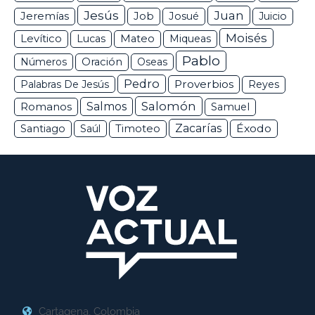
Jesús
Juan
Jeremías
Job
Josué
Juicio
Moisés
Levítico
Lucas
Mateo
Miqueas
Pablo
Números
Oración
Oseas
Pedro
Proverbios
Palabras De Jesús
Reyes
Salomón
Romanos
Salmos
Samuel
Zacarías
Éxodo
Santiago
Saúl
Timoteo
Cartagena, Colombia