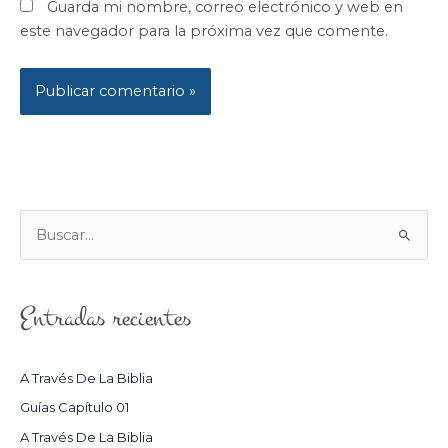
Guarda mi nombre, correo electrónico y web en
este navegador para la próxima vez que comente.
B
U
S
Entradas recientes
C
A
R
A Través De La Biblia
P
Guías Capítulo 01
O
A Través De La Biblia
R