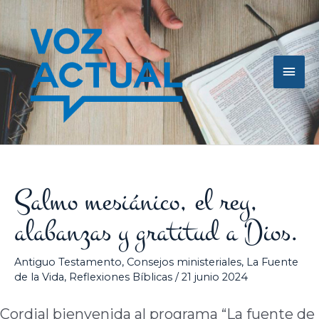
Ir
Men
al
contenido
princ
Salmo mesiánico, el rey,
alabanzas y gratitud a Dios.
Antiguo Testamento
,
Consejos ministeriales
,
La Fuente
de la Vida
,
Reflexiones Bíblicas
/
21 junio 2024
Cordial bienvenida al programa “La fuente de