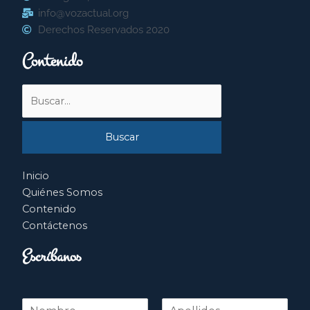
info@vozactual.org
Derechos Reservados 2020
Contenido
Buscar
por:
Inicio
Quiénes Somos
Contenido
Contáctenos
Escríbanos
N