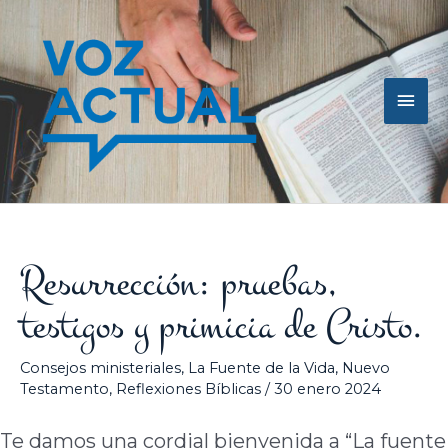
Ir
Men
al
contenido
princ
Resurrección: pruebas,
testigos y primicia de Cristo.
Consejos ministeriales
,
La Fuente de la Vida
,
Nuevo
Testamento
,
Reflexiones Bíblicas
/
30 enero 2024
Te damos una cordial bienvenida a “La fuente