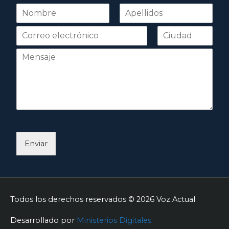
N
o
Nombre
Apellidos
m
b
r
e
*
Enviar
Todos los derechos reservados © 2026
Voz Actual
Desarrollado por
Ministerios Digitales