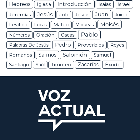
Hebreos
Introducción
Isaias
Israel
Iglesia
Jesús
Juan
Jeremías
Job
Josué
Juicio
Moisés
Levítico
Lucas
Mateo
Miqueas
Pablo
Números
Oración
Oseas
Pedro
Proverbios
Palabras De Jesús
Reyes
Salomón
Romanos
Salmos
Samuel
Zacarías
Éxodo
Santiago
Saúl
Timoteo