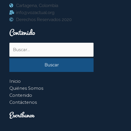
Cartagena, Colombia
info@vozactual.org
Derechos Reservados 2020
Contenido
Buscar
por:
Inicio
Quiénes Somos
Contenido
Contáctenos
Escríbanos