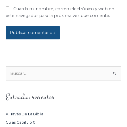
Guarda mi nombre, correo electrónico y web en
este navegador para la próxima vez que comente.
B
U
S
Entradas recientes
C
A
R
A Través De La Biblia
P
Guías Capítulo 01
O