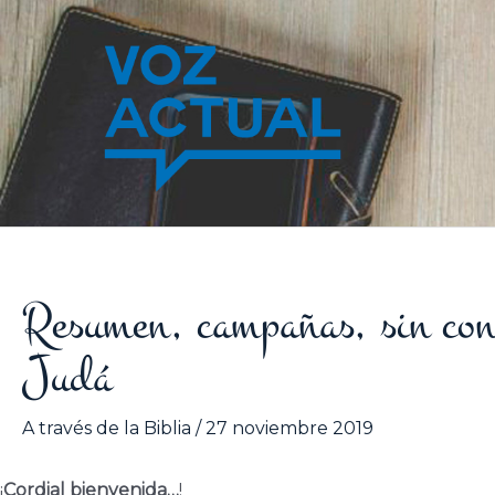
Ir
al
contenido
Resumen, campañas, sin conq
Judá
A través de la Biblia
/
27 noviembre 2019
¡
Cordial bienvenida…
!