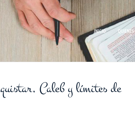
INICIO
QUIÉNES
uistar, Caleb y límites de