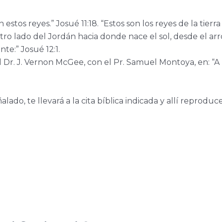
os reyes.” Josué 11:18. “Estos son los reyes de la tierr
 otro lado del Jordán hacia donde nace el sol, desde el ar
te:” Josué 12:1.
el Dr. J. Vernon McGee, con el Pr. Samuel Montoya, en: “A
lado, te llevará a la cita bíblica indicada y allí reproduce