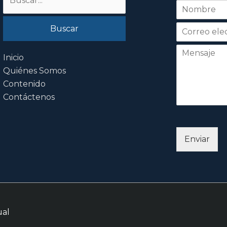
N
por:
o
Nombre
m
b
r
e
Inicio
*
Quiénes Somos
Contenido
Contáctenos
Enviar
ual