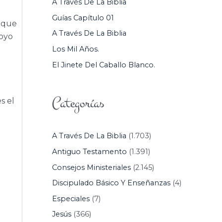
A Través De La Biblia
P
Guías Capítulo 01
a que
O
A Través De La Biblia
royo
R
Los Mil Años.
:
El Jinete Del Caballo Blanco.
Categorías
s el
A Través De La Biblia
(1.703)
Antiguo Testamento
(1.391)
Consejos Ministeriales
(2.145)
Discipulado Básico Y Enseñanzas
(4)
Especiales
(7)
Jesús
(366)