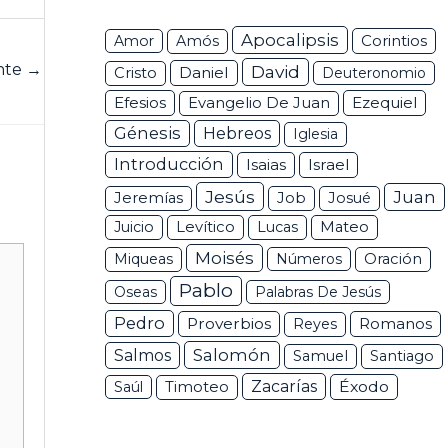
Apocalipsis
Corintios
Amor
Amós
ente
→
David
Daniel
Cristo
Deuteronomio
Efesios
Ezequiel
Evangelio De Juan
Génesis
Hebreos
Iglesia
Introducción
Isaias
Israel
Jesús
Juan
Jeremías
Job
Josué
Juicio
Levítico
Lucas
Mateo
Moisés
Miqueas
Números
Oración
Pablo
Oseas
Palabras De Jesús
Pedro
Proverbios
Romanos
Reyes
Salomón
Salmos
Samuel
Santiago
Zacarías
Éxodo
Saúl
Timoteo