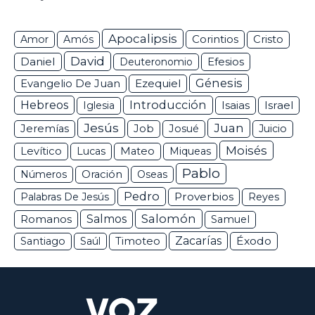
Apocalipsis
Corintios
Amor
Amós
Cristo
David
Daniel
Efesios
Deuteronomio
Génesis
Ezequiel
Evangelio De Juan
Hebreos
Introducción
Isaias
Israel
Iglesia
Jesús
Juan
Jeremías
Job
Josué
Juicio
Moisés
Levítico
Lucas
Mateo
Miqueas
Pablo
Números
Oración
Oseas
Pedro
Proverbios
Palabras De Jesús
Reyes
Salomón
Romanos
Salmos
Samuel
Zacarías
Éxodo
Santiago
Saúl
Timoteo