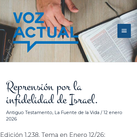
Ir
Men
al
contenido
princ
Reprensión por la
infidelidad de Israel.
Antiguo Testamento
,
La Fuente de la Vida
/
12 enero
2026
Edición 1.238. Tema en Enero 12/26: