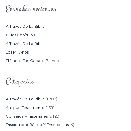
S
Entradas recientes
C
A
R
A Través De La Biblia
P
Guías Capítulo 01
O
A Través De La Biblia
R
Los Mil Años.
:
El Jinete Del Caballo Blanco.
Categorías
A Través De La Biblia
(1.703)
Antiguo Testamento
(1.391)
Consejos Ministeriales
(2.145)
Discipulado Básico Y Enseñanzas
(4)