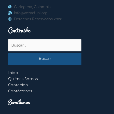
Cartagena, Colombia
info@vozactual.org
Derechos Reservados 2020
Contenido
Buscar
por:
Inicio
Quiénes Somos
Contenido
Contáctenos
Escríbanos