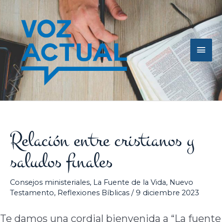
Ir
Men
al
contenido
princ
Relación entre cristianos y
saludos finales
Consejos ministeriales
,
La Fuente de la Vida
,
Nuevo
Testamento
,
Reflexiones Bíblicas
/
9 diciembre 2023
Te damos una cordial bienvenida a “La fuente