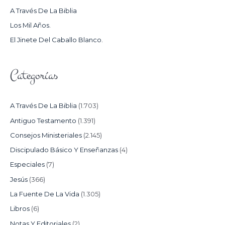
O
A Través De La Biblia
R
Los Mil Años.
:
El Jinete Del Caballo Blanco.
Categorías
A Través De La Biblia
(1.703)
Antiguo Testamento
(1.391)
Consejos Ministeriales
(2.145)
Discipulado Básico Y Enseñanzas
(4)
Especiales
(7)
Jesús
(366)
La Fuente De La Vida
(1.305)
Libros
(6)
Notas Y Editoriales
(2)