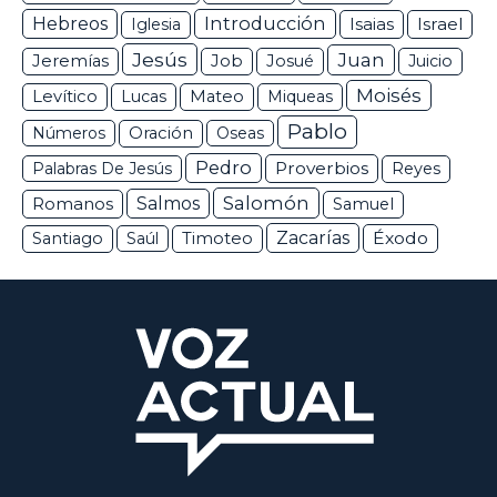
Hebreos
Introducción
Isaias
Israel
Iglesia
Jesús
Juan
Jeremías
Job
Josué
Juicio
Moisés
Levítico
Lucas
Mateo
Miqueas
Pablo
Números
Oración
Oseas
Pedro
Proverbios
Palabras De Jesús
Reyes
Salomón
Romanos
Salmos
Samuel
Zacarías
Éxodo
Santiago
Saúl
Timoteo