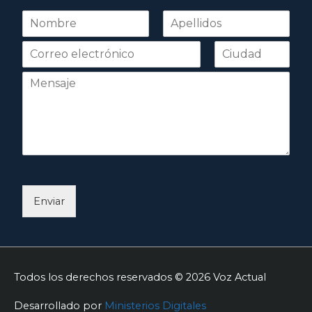
N
o
Nombre
Apellidos
m
b
r
e
*
Enviar
Todos los derechos reservados © 2026
Voz Actual
Desarrollado por
Ministerios Digitales