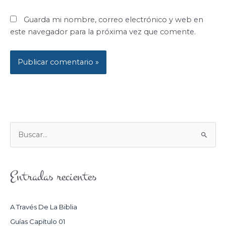
Guarda mi nombre, correo electrónico y web en
este navegador para la próxima vez que comente.
B
U
S
Entradas recientes
C
A
R
A Través De La Biblia
P
Guías Capítulo 01