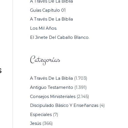
A Través De La Biblia
P
Guías Capítulo 01
O
A Través De La Biblia
R
Los Mil Años.
:
El Jinete Del Caballo Blanco.
Categorías
s
A Través De La Biblia
(1.703)
Antiguo Testamento
(1.391)
Consejos Ministeriales
(2.145)
Discipulado Básico Y Enseñanzas
(4)
Especiales
(7)
Jesús
(366)