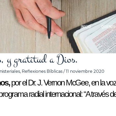
INICIO
QUIÉNES
, y gratitud a Dios.
isteriales
,
Reflexiones Bíblicas
/
11 noviembre 2020
mos,
por el Dr. J. Vernon McGee, en la vo
ograma radial internacional: “A través de