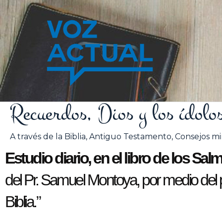
Ir
al
contenido
Recuerdos, Dios y los ídolos
A través de la Biblia
,
Antiguo Testamento
,
Consejos min
Estudio diario, en el libro de los Sal
del Pr. Samuel Montoya, por medio del pr
Biblia.”