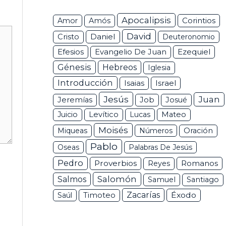
Apocalipsis
Corintios
Amor
Amós
David
Daniel
Cristo
Deuteronomio
Efesios
Ezequiel
Evangelio De Juan
Génesis
Hebreos
Iglesia
Introducción
Isaias
Israel
Jesús
Juan
Jeremías
Job
Josué
Juicio
Levítico
Lucas
Mateo
Moisés
Miqueas
Números
Oración
Pablo
Oseas
Palabras De Jesús
Pedro
Proverbios
Romanos
Reyes
Salomón
Salmos
Samuel
Santiago
Zacarías
Éxodo
Saúl
Timoteo