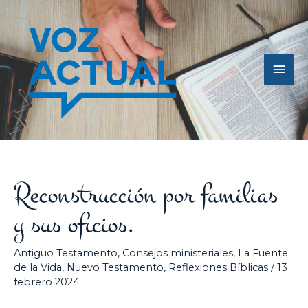
Ir
Men
al
contenido
princ
Reconstrucción por familias
y sus oficios.
Antiguo Testamento
,
Consejos ministeriales
,
La Fuente
de la Vida
,
Nuevo Testamento
,
Reflexiones Bíblicas
/
13
febrero 2024