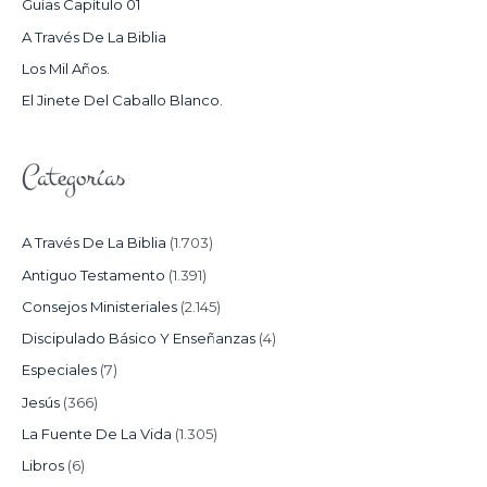
Guías Capítulo 01
O
A Través De La Biblia
R
Los Mil Años.
:
El Jinete Del Caballo Blanco.
Categorías
A Través De La Biblia
(1.703)
Antiguo Testamento
(1.391)
Consejos Ministeriales
(2.145)
Discipulado Básico Y Enseñanzas
(4)
Especiales
(7)
Jesús
(366)
La Fuente De La Vida
(1.305)
Libros
(6)