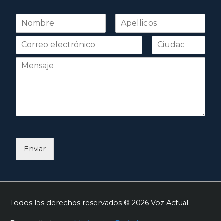
N
o
Nombre
Apellidos
m
b
r
e
*
Enviar
Todos los derechos reservados © 2026
Voz Actual