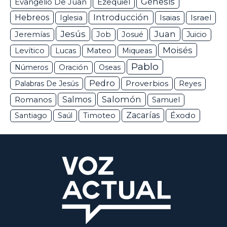
Génesis
Ezequiel
Evangelio De Juan
Hebreos
Introducción
Isaias
Israel
Iglesia
Jesús
Juan
Jeremías
Job
Josué
Juicio
Moisés
Levítico
Lucas
Mateo
Miqueas
Pablo
Números
Oración
Oseas
Pedro
Proverbios
Palabras De Jesús
Reyes
Salomón
Romanos
Salmos
Samuel
Zacarías
Éxodo
Santiago
Saúl
Timoteo