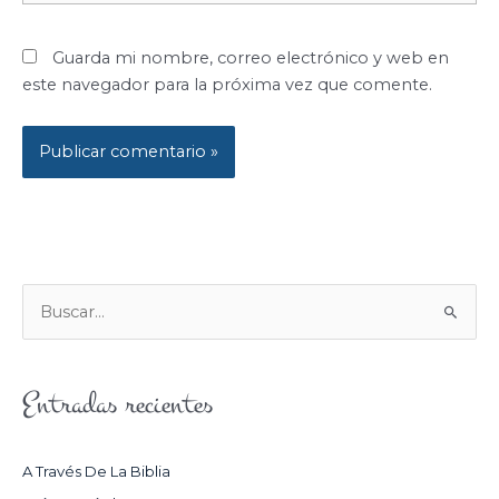
Guarda mi nombre, correo electrónico y web en
este navegador para la próxima vez que comente.
B
U
S
Entradas recientes
C
A
R
A Través De La Biblia
P