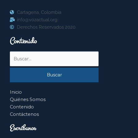
Cartagena, Colombia
info@vozactual.org
Derechos Reservados 2020
Contenido
Buscar
por:
Inicio
Quiénes Somos
Contenido
Contáctenos
Escríbanos