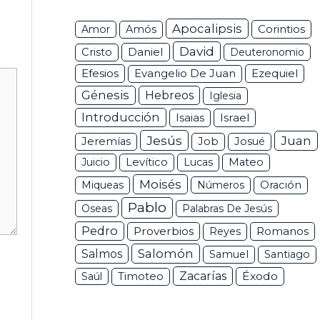
Apocalipsis
Corintios
Amor
Amós
David
Daniel
Cristo
Deuteronomio
Efesios
Ezequiel
Evangelio De Juan
Génesis
Hebreos
Iglesia
Introducción
Isaias
Israel
Jesús
Juan
Jeremías
Job
Josué
Juicio
Levítico
Lucas
Mateo
Moisés
Miqueas
Números
Oración
Pablo
Oseas
Palabras De Jesús
Pedro
Proverbios
Romanos
Reyes
Salomón
Salmos
Samuel
Santiago
Zacarías
Éxodo
Saúl
Timoteo