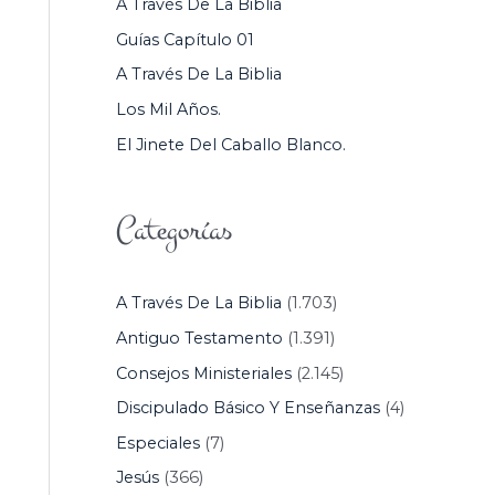
A Través De La Biblia
P
Guías Capítulo 01
O
A Través De La Biblia
R
Los Mil Años.
:
El Jinete Del Caballo Blanco.
Categorías
A Través De La Biblia
(1.703)
Antiguo Testamento
(1.391)
Consejos Ministeriales
(2.145)
Discipulado Básico Y Enseñanzas
(4)
Especiales
(7)
Jesús
(366)