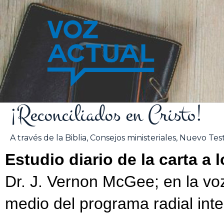
Ir
al
contenido
¡Reconciliados en Cristo!
A través de la Biblia
,
Consejos ministeriales
,
Nuevo Tes
Estudio diario de la carta a
Dr. J. Vernon McGee; en la vo
medio del programa radial inter