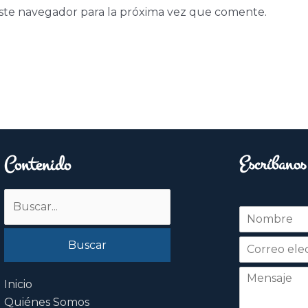
ste navegador para la próxima vez que comente.
Contenido
Escríbanos
Buscar
N
por:
o
Nombre
m
b
r
e
Inicio
*
Quiénes Somos