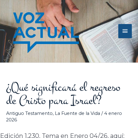
Ir
Men
al
contenido
princ
¿Qué significará el regreso
de Cristo para Israel?
Antiguo Testamento
,
La Fuente de la Vida
/
4 enero
2026
Edición 1.230. Tema en Enero 04/26, aquí: