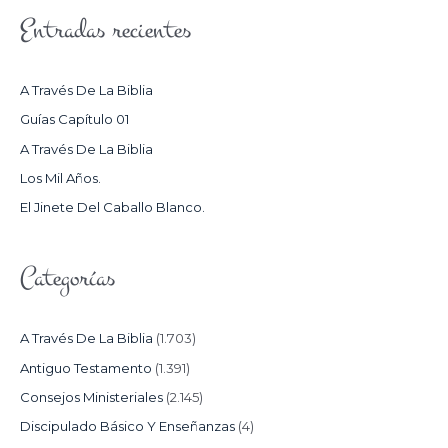
S
Entradas recientes
C
A
R
A Través De La Biblia
P
Guías Capítulo 01
O
A Través De La Biblia
R
Los Mil Años.
:
El Jinete Del Caballo Blanco.
Categorías
A Través De La Biblia
(1.703)
Antiguo Testamento
(1.391)
Consejos Ministeriales
(2.145)
Discipulado Básico Y Enseñanzas
(4)