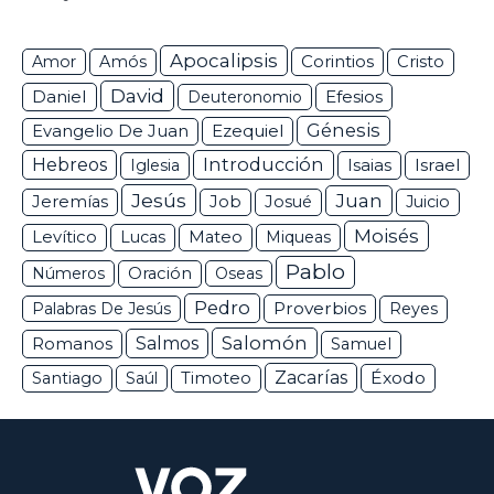
Apocalipsis
Corintios
Amor
Amós
Cristo
David
Daniel
Efesios
Deuteronomio
Génesis
Ezequiel
Evangelio De Juan
Hebreos
Introducción
Isaias
Israel
Iglesia
Jesús
Juan
Jeremías
Job
Josué
Juicio
Moisés
Levítico
Lucas
Mateo
Miqueas
Pablo
Números
Oración
Oseas
Pedro
Proverbios
Palabras De Jesús
Reyes
Salomón
Romanos
Salmos
Samuel
Zacarías
Éxodo
Santiago
Saúl
Timoteo