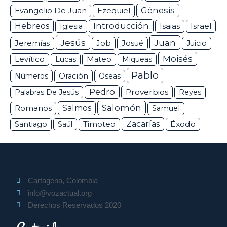
Génesis
Ezequiel
Evangelio De Juan
Hebreos
Introducción
Isaias
Israel
Iglesia
Jesús
Juan
Jeremías
Job
Josué
Juicio
Moisés
Levítico
Lucas
Mateo
Miqueas
Pablo
Números
Oración
Oseas
Pedro
Proverbios
Palabras De Jesús
Reyes
Salomón
Romanos
Salmos
Samuel
Zacarías
Éxodo
Santiago
Saúl
Timoteo
Cartagena, Colombia
info@vozactual.org
Derechos Reservados 2020