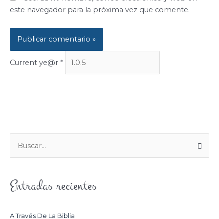
este navegador para la próxima vez que comente.
Current ye@r
*
B
U
S
Entradas recientes
C
A
R
A Través De La Biblia