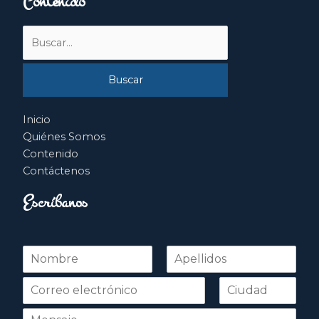
Contenido
Buscar
por:
Inicio
Quiénes Somos
Contenido
Contáctenos
Escríbanos
N
o
Nombre
Apellidos
m
b
r