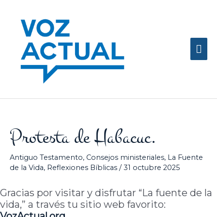
Ir
Me
al
contenido
prin
Protesta de Habacuc.
Antiguo Testamento
,
Consejos ministeriales
,
La Fuente
de la Vida
,
Reflexiones Bíblicas
/
31 octubre 2025
Gracias por visitar y disfrutar “La fuente de la
vida,” a través tu sitio web favorito:
VozActual.org