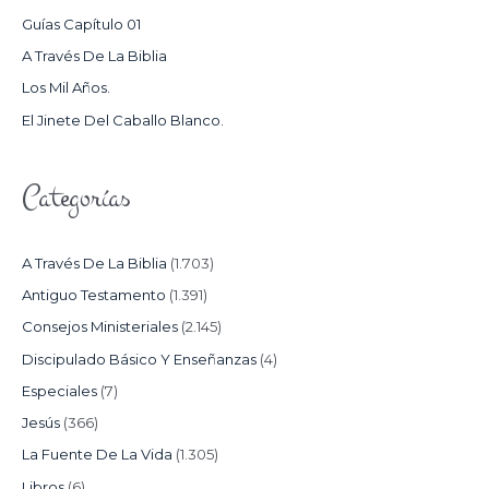
P
Guías Capítulo 01
O
A Través De La Biblia
R
Los Mil Años.
:
El Jinete Del Caballo Blanco.
Categorías
A Través De La Biblia
(1.703)
Antiguo Testamento
(1.391)
Consejos Ministeriales
(2.145)
Discipulado Básico Y Enseñanzas
(4)
Especiales
(7)
Jesús
(366)
La Fuente De La Vida
(1.305)
Libros
(6)