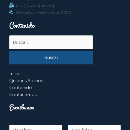
info@vozactual.org
Derechos Reservados 2020
Contenido
Buscar
por:
Inicio
Quiénes Somos
Contenido
Contáctenos
Escríbanos
N