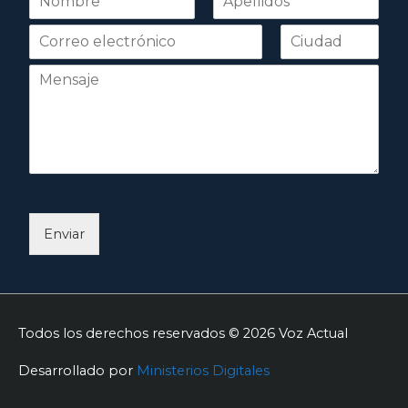
o
Nombre
Apellidos
m
b
r
e
*
Enviar
Todos los derechos reservados © 2026
Voz Actual
Desarrollado por
Ministerios Digitales