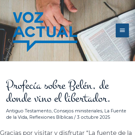
Ir
Men
al
contenido
princ
Profecía sobre Belén, de
donde vino el libertador.
Antiguo Testamento
,
Consejos ministeriales
,
La Fuente
de la Vida
,
Reflexiones Bíblicas
/
3 octubre 2025
Gracias por visitar y disfrutar “La fuente de la