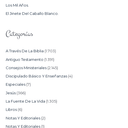
Los Mil Años.
:
El Jinete Del Caballo Blanco.
Categorías
A Través De La Biblia
(1.703)
Antiguo Testamento
(1.391)
Consejos Ministeriales
(2.145)
Discipulado Básico Y Enseñanzas
(4)
Especiales
(7)
Jesús
(366)
La Fuente De La Vida
(1.305)
Libros
(6)
Notas Y Editoriales
(2)
Notas Y Editoriales
(1)