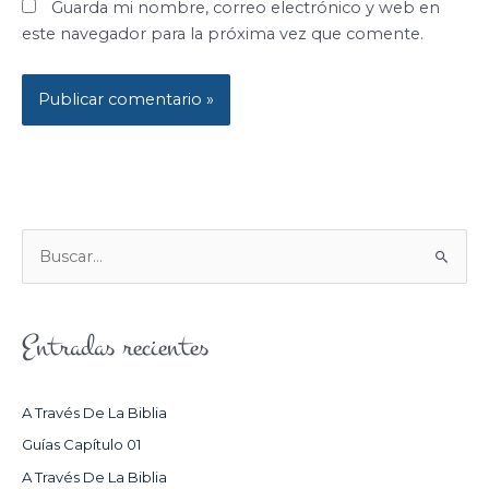
Guarda mi nombre, correo electrónico y web en
este navegador para la próxima vez que comente.
B
U
S
Entradas recientes
C
A
R
A Través De La Biblia
P
Guías Capítulo 01
O
A Través De La Biblia
R