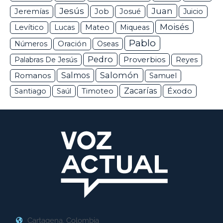
Jesús
Juan
Jeremías
Job
Josué
Juicio
Moisés
Levítico
Lucas
Mateo
Miqueas
Pablo
Números
Oración
Oseas
Pedro
Proverbios
Palabras De Jesús
Reyes
Salomón
Romanos
Salmos
Samuel
Zacarías
Éxodo
Santiago
Saúl
Timoteo
Cartagena, Colombia