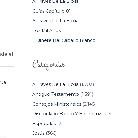
A Través De La Biblia
P
Guías Capítulo 01
O
A Través De La Biblia
R
Los Mil Años.
:
El Jinete Del Caballo Blanco.
sde el
Categorías
ente
→
A Través De La Biblia
(1.703)
Antiguo Testamento
(1.391)
Consejos Ministeriales
(2.145)
Discipulado Básico Y Enseñanzas
(4)
Especiales
(7)
Jesús
(366)