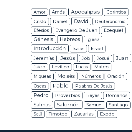
Apocalipsis
Corintios
Amor
Amós
David
Daniel
Cristo
Deuteronomio
Efesios
Ezequiel
Evangelio De Juan
Génesis
Hebreos
Iglesia
Introducción
Isaias
Israel
Jesús
Juan
Jeremías
Job
Josué
Juicio
Levítico
Lucas
Mateo
Moisés
Miqueas
Números
Oración
Pablo
Oseas
Palabras De Jesús
Pedro
Proverbios
Romanos
Reyes
Salomón
Salmos
Samuel
Santiago
Zacarías
Éxodo
Saúl
Timoteo