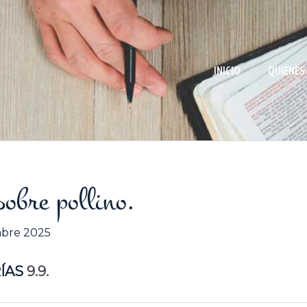
INICIO
QUIÉNES
obre pollino.
mbre 2025
ÍAS
9.9.