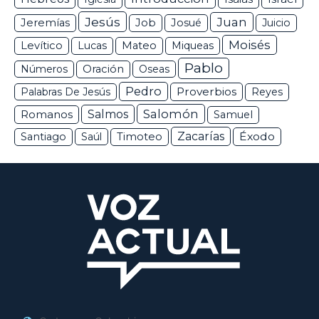
Jesús
Juan
Jeremías
Job
Josué
Juicio
Moisés
Levítico
Lucas
Mateo
Miqueas
Pablo
Números
Oración
Oseas
Pedro
Proverbios
Palabras De Jesús
Reyes
Salomón
Romanos
Salmos
Samuel
Zacarías
Éxodo
Santiago
Saúl
Timoteo