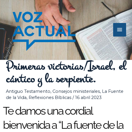
Ir
Men
al
contenido
princ
Primeras victorias/Israel, el
cántico y la serpiente.
Antiguo Testamento
,
Consejos ministeriales
,
La Fuente
de la Vida
,
Reflexiones Bíblicas
/
16 abril 2023
Te damos una cordial
bienvenida a “La fuente de la