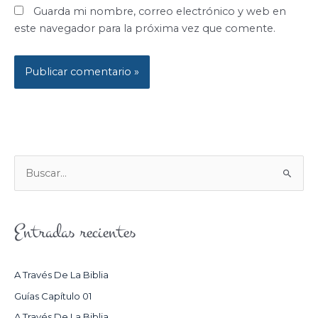
Guarda mi nombre, correo electrónico y web en
este navegador para la próxima vez que comente.
B
U
S
Entradas recientes
C
A
R
A Través De La Biblia
P
Guías Capítulo 01
O
A Través De La Biblia