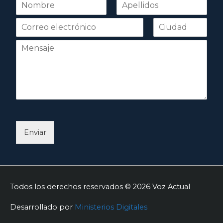
N
o
Nombre
Apellidos
m
b
r
e
*
Enviar
Todos los derechos reservados © 2026
Voz Actual
Desarrollado por
Ministerios Digitales