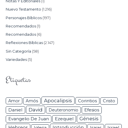
Notas Y Editoriales
(1)
Nuevo Testamento
(1.216)
Personajes Bíblicos
(197)
Recomendados
(1)
Recomendados
(6)
Reflexiones Bíblicas
(2.147)
Sin Categoría
(58)
Variedades
(5)
Etiquetas
Apocalipsis
Corintios
Amor
Amós
Cristo
David
Daniel
Efesios
Deuteronomio
Génesis
Ezequiel
Evangelio De Juan
Hebreos
Introducción
Isaias
Israel
Iglesia