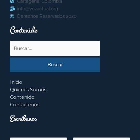
Cartagena, Colombia
info@vozactual.org
Derechos Reservados 2020
Contenido
Buscar
por:
Inicio
Quiénes Somos
Contenido
Contáctenos
Escríbanos