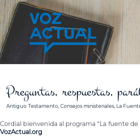
Ir
al
contenido
Preguntas, respuestas, pará
Antiguo Testamento
,
Consejos ministeriales
,
La Fuente
Cordial bienvenida al programa “La fuente de la
VozActual.org