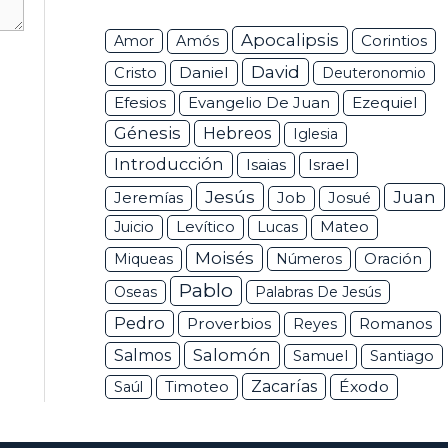
Apocalipsis
Corintios
Amor
Amós
David
Daniel
Cristo
Deuteronomio
Efesios
Ezequiel
Evangelio De Juan
Génesis
Hebreos
Iglesia
Introducción
Isaias
Israel
Jesús
Juan
Jeremías
Job
Josué
Juicio
Levítico
Lucas
Mateo
Moisés
Miqueas
Números
Oración
Pablo
Oseas
Palabras De Jesús
Pedro
Proverbios
Romanos
Reyes
Salomón
Salmos
Samuel
Santiago
Zacarías
Éxodo
Saúl
Timoteo