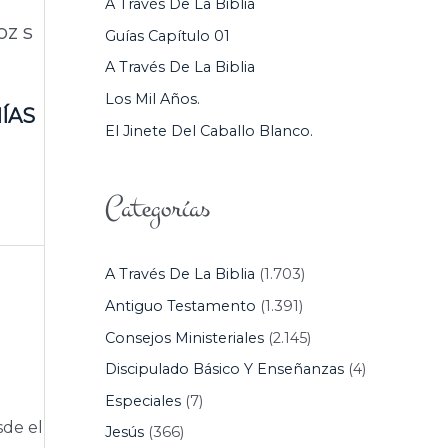
A Través De La Biblia
P
oz s
Guías Capítulo 01
O
A Través De La Biblia
R
Los Mil Años.
:
ÍAS
El Jinete Del Caballo Blanco.
Categorías
A Través De La Biblia
(1.703)
Antiguo Testamento
(1.391)
Consejos Ministeriales
(2.145)
Discipulado Básico Y Enseñanzas
(4)
Especiales
(7)
sde el
Jesús
(366)