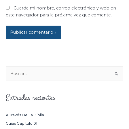
Guarda mi nombre, correo electrónico y web en
este navegador para la próxima vez que comente.
B
U
S
Entradas recientes
C
A
R
A Través De La Biblia
P
Guías Capítulo 01
O