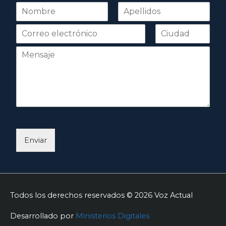
N
o
Nombre
Apellidos
m
b
r
e
*
Enviar
Todos los derechos reservados © 2026
Voz Actual
Desarrollado por
Ministerios Digitales