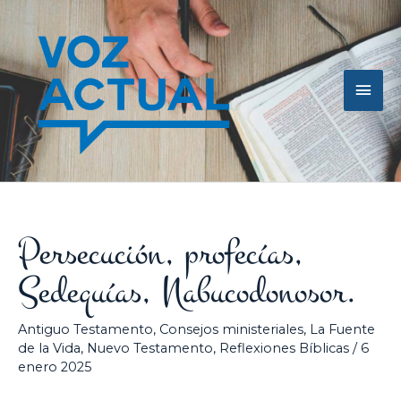
Ir
Men
al
contenido
princ
Persecución, profecías,
Sedequías, Nabucodonosor.
Antiguo Testamento
,
Consejos ministeriales
,
La Fuente
de la Vida
,
Nuevo Testamento
,
Reflexiones Bíblicas
/
6
enero 2025