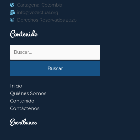
Cartagena, Colombia
info@vozactual.org
Derechos Reservados 2020
Contenido
Buscar
por:
Inicio
Quiénes Somos
Contenido
Contáctenos
Escríbanos