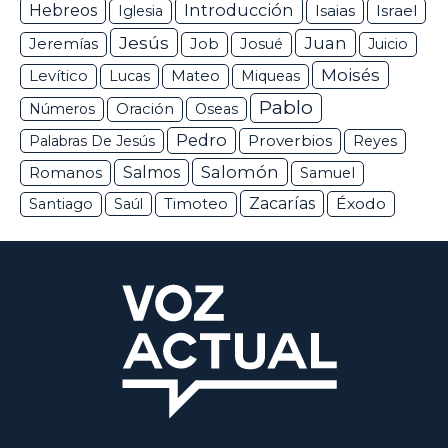
Hebreos
Introducción
Isaias
Israel
Iglesia
Jesús
Juan
Jeremías
Job
Josué
Juicio
Moisés
Levítico
Lucas
Mateo
Miqueas
Pablo
Números
Oración
Oseas
Pedro
Proverbios
Palabras De Jesús
Reyes
Salomón
Romanos
Salmos
Samuel
Zacarías
Éxodo
Santiago
Saúl
Timoteo