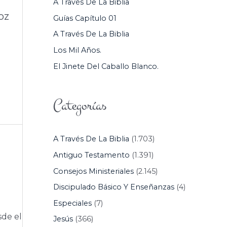
A Través De La Biblia
P
oz
Guías Capítulo 01
O
A Través De La Biblia
R
Los Mil Años.
:
El Jinete Del Caballo Blanco.
Categorías
A Través De La Biblia
(1.703)
Antiguo Testamento
(1.391)
Consejos Ministeriales
(2.145)
Discipulado Básico Y Enseñanzas
(4)
Especiales
(7)
sde el
Jesús
(366)