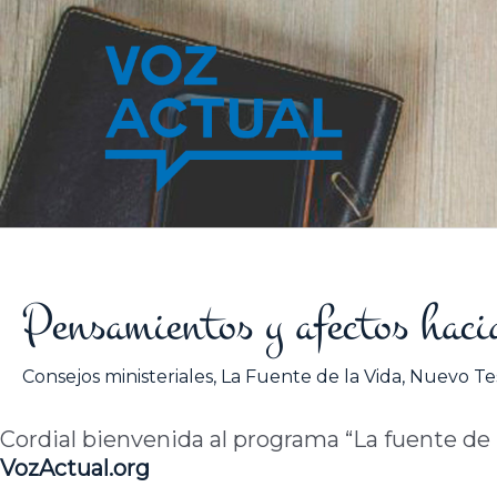
Ir
al
contenido
Pensamientos y afectos hacia
Consejos ministeriales
,
La Fuente de la Vida
,
Nuevo Te
Cordial bienvenida al programa “La fuente de la
VozActual.org