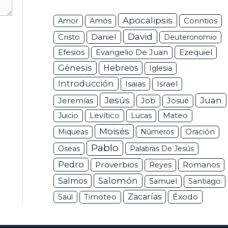
Apocalipsis
Corintios
Amor
Amós
David
Daniel
Cristo
Deuteronomio
Efesios
Ezequiel
Evangelio De Juan
Génesis
Hebreos
Iglesia
Introducción
Isaias
Israel
Jesús
Juan
Jeremías
Job
Josué
Juicio
Levítico
Lucas
Mateo
Moisés
Miqueas
Números
Oración
Pablo
Oseas
Palabras De Jesús
Pedro
Proverbios
Romanos
Reyes
Salomón
Salmos
Samuel
Santiago
Zacarías
Éxodo
Saúl
Timoteo