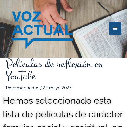
Ir
Men
al
contenido
princ
Películas de reflexión en
YouTube
Recomendados
/
23 mayo 2023
Hemos seleccionado esta
lista de películas de carácter