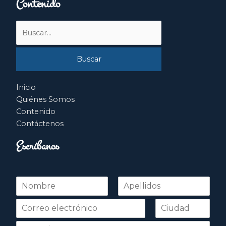
Contenido
Buscar
por:
Inicio
Quiénes Somos
Contenido
Contáctenos
Escríbanos
N
o
Nombre
Apellidos
m
b
r