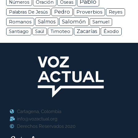
Pablo
Números
Oración
Oseas
Pedro
Proverbios
Palabras De Jesús
Reyes
Salomón
Romanos
Salmos
Samuel
Zacarías
Éxodo
Santiago
Saúl
Timoteo
Cartagena, Colombia
info@vozactual.org
Derechos Reservados 2020