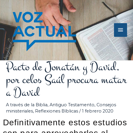
Ir
Men
al
contenido
princ
Pacto de Jonatán y David,
por celos Saúl procura matar
a David
A través de la Biblia
,
Antiguo Testamento
,
Consejos
ministeriales
,
Reflexiones Bíblicas
/
1 febrero 2020
Definitivamente estos estudios