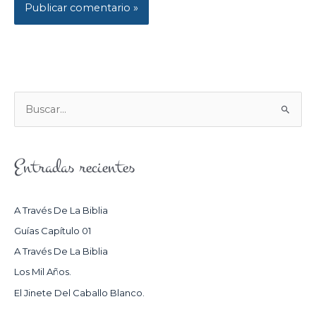
B
U
S
Entradas recientes
C
A
R
A Través De La Biblia
P
Guías Capítulo 01
O
A Través De La Biblia
R
Los Mil Años.
:
El Jinete Del Caballo Blanco.