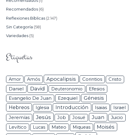
Recomendados
(1)
Recomendados
(6)
Reflexiones Bíblicas
(2.147)
Sin Categoría
(58)
Variedades
(5)
Etiquetas
Apocalipsis
Corintios
Amor
Amós
Cristo
David
Daniel
Efesios
Deuteronomio
Génesis
Ezequiel
Evangelio De Juan
Hebreos
Introducción
Isaias
Israel
Iglesia
Jesús
Juan
Jeremías
Job
Josué
Juicio
Moisés
Levítico
Lucas
Mateo
Miqueas