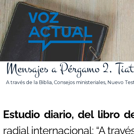
Ir
al
contenido
Mensajes a Pérgamo 2, Tiat
A través de la Biblia
,
Consejos ministeriales
,
Nuevo Tes
Estudio diario, del libro d
radial internacional: “A través