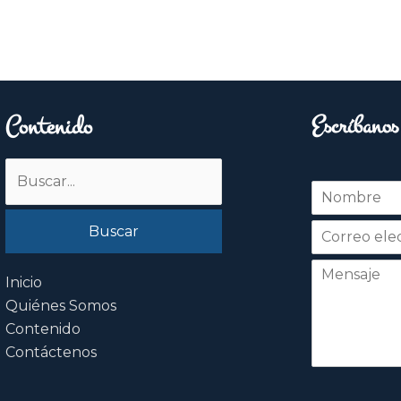
Contenido
Escríbanos
Buscar
N
por:
o
Nombre
m
b
r
e
Inicio
*
Quiénes Somos
Contenido
Contáctenos