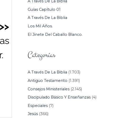
A Través De La Biblia
P
Guías Capítulo 01
O
A Través De La Biblia
R
>>
Los Mil Años.
:
El Jinete Del Caballo Blanco.
as
.
Categorías
A Través De La Biblia
(1.703)
Antiguo Testamento
(1.391)
Consejos Ministeriales
(2.145)
Discipulado Básico Y Enseñanzas
(4)
Especiales
(7)
Jesús
(366)