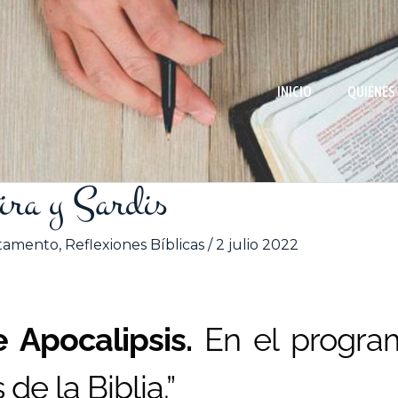
INICIO
QUIÉNES
ira y Sardis
tamento
,
Reflexiones Bíblicas
/
2 julio 2022
e Apocalipsis.
En el progra
 de la Biblia.”