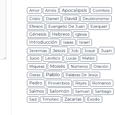
Apocalipsis
Corintios
Amor
Amós
David
Daniel
Cristo
Deuteronomio
Efesios
Ezequiel
Evangelio De Juan
Génesis
Hebreos
Iglesia
Introducción
Isaias
Israel
Jesús
Juan
Jeremías
Job
Josué
Juicio
Levítico
Lucas
Mateo
Moisés
Miqueas
Números
Oración
Pablo
Oseas
Palabras De Jesús
Pedro
Proverbios
Romanos
Reyes
Salomón
Salmos
Samuel
Santiago
Zacarías
Éxodo
Saúl
Timoteo