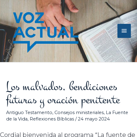
Ir
Men
al
contenido
princ
Los malvados, bendiciones
futuras y oración penitente
Antiguo Testamento
,
Consejos ministeriales
,
La Fuente
de la Vida
,
Reflexiones Bíblicas
/
24 mayo 2024
Cordial bienvenida al programa “La fuente de