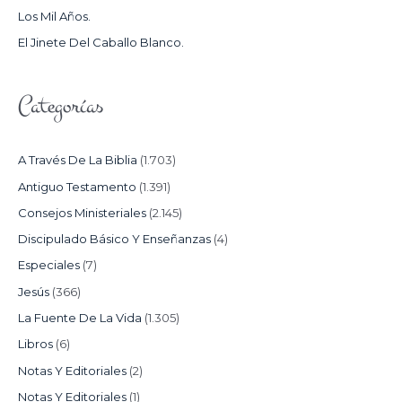
Los Mil Años.
:
El Jinete Del Caballo Blanco.
Categorías
A Través De La Biblia
(1.703)
Antiguo Testamento
(1.391)
Consejos Ministeriales
(2.145)
Discipulado Básico Y Enseñanzas
(4)
Especiales
(7)
Jesús
(366)
La Fuente De La Vida
(1.305)
Libros
(6)
Notas Y Editoriales
(2)
Notas Y Editoriales
(1)