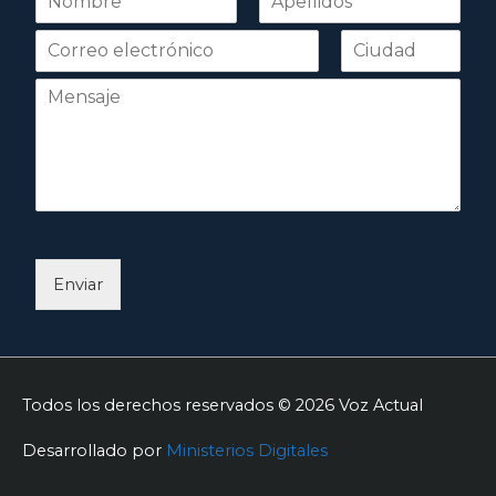
o
Nombre
Apellidos
m
b
r
e
*
Enviar
Todos los derechos reservados © 2026
Voz Actual
Desarrollado por
Ministerios Digitales