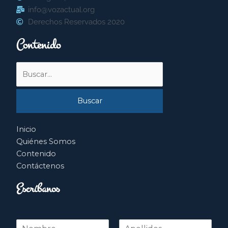
info@vozactual.org
Derechos Reservados 2020
Contenido
Buscar
por:
Inicio
Quiénes Somos
Contenido
Contáctenos
Escríbanos
N