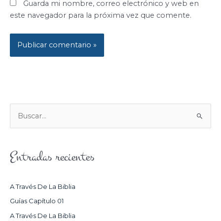
Guarda mi nombre, correo electrónico y web en
este navegador para la próxima vez que comente.
B
U
S
Entradas recientes
C
A
R
A Través De La Biblia
P
Guías Capítulo 01
O
A Través De La Biblia
R