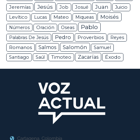
Jesús
Juan
Jeremías
Job
Josué
Juicio
Moisés
Levítico
Lucas
Mateo
Miqueas
Pablo
Números
Oración
Oseas
Pedro
Proverbios
Palabras De Jesús
Reyes
Salomón
Romanos
Salmos
Samuel
Zacarías
Éxodo
Santiago
Saúl
Timoteo
Cartagena, Colombia