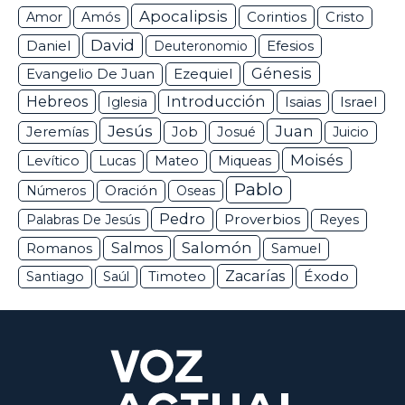
Apocalipsis
Corintios
Amor
Amós
Cristo
David
Daniel
Efesios
Deuteronomio
Génesis
Ezequiel
Evangelio De Juan
Hebreos
Introducción
Isaias
Israel
Iglesia
Jesús
Juan
Jeremías
Job
Josué
Juicio
Moisés
Levítico
Lucas
Mateo
Miqueas
Pablo
Números
Oración
Oseas
Pedro
Proverbios
Palabras De Jesús
Reyes
Salomón
Romanos
Salmos
Samuel
Zacarías
Éxodo
Santiago
Saúl
Timoteo