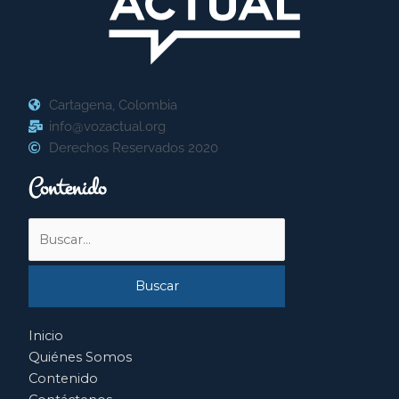
Cartagena, Colombia
info@vozactual.org
Derechos Reservados 2020
Contenido
Buscar
por:
Inicio
Quiénes Somos
Contenido