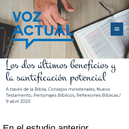
Ir
Men
al
contenido
princ
Los dos últimos beneficios y
la santificación potencial
A través de la Biblia
,
Consejos ministeriales
,
Nuevo
Testamento
,
Personajes Bíblicos
,
Reflexiones Bíblicas
/
9 abril 2020
En el estudio anterior