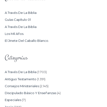
A
R
A Través De La Biblia
P
Guías Capítulo 01
O
A Través De La Biblia
R
Los Mil Años.
:
El Jinete Del Caballo Blanco.
Categorías
A Través De La Biblia
(1.703)
Antiguo Testamento
(1.391)
Consejos Ministeriales
(2.145)
Discipulado Básico Y Enseñanzas
(4)
Especiales
(7)
Jesús
(366)