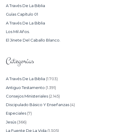
R
A Través De La Biblia
P
Guías Capítulo 01
O
A Través De La Biblia
R
Los Mil Años.
:
El Jinete Del Caballo Blanco.
Categorías
A Través De La Biblia
(1.703)
Antiguo Testamento
(1.391)
Consejos Ministeriales
(2.145)
Discipulado Básico Y Enseñanzas
(4)
Especiales
(7)
Jesús
(366)
La Fuente De La Vida
(1.305)