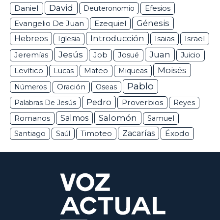
David
Daniel
Efesios
Deuteronomio
Génesis
Ezequiel
Evangelio De Juan
Hebreos
Introducción
Isaias
Israel
Iglesia
Jesús
Juan
Jeremías
Job
Josué
Juicio
Moisés
Levítico
Lucas
Mateo
Miqueas
Pablo
Números
Oración
Oseas
Pedro
Proverbios
Palabras De Jesús
Reyes
Salomón
Romanos
Salmos
Samuel
Zacarías
Éxodo
Santiago
Saúl
Timoteo