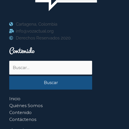
Cartagena, Colombia
info@vozactual.org
Derechos Reservados 2020
Contenido
Buscar
por:
Inicio
Quiénes Somos
Contenido
Contáctenos