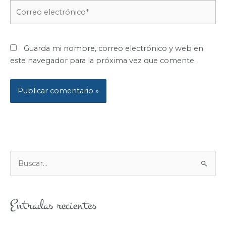
Correo
electrónico*
Guarda mi nombre, correo electrónico y web en
este navegador para la próxima vez que comente.
B
U
S
Entradas recientes
C
A