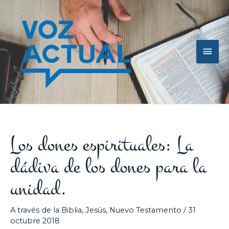
Ir
Men
al
contenido
princ
Los dones espirituales: La
dádiva de los dones para la
unidad.
A través de la Biblia
,
Jesús
,
Nuevo Testamento
/
31
octubre 2018