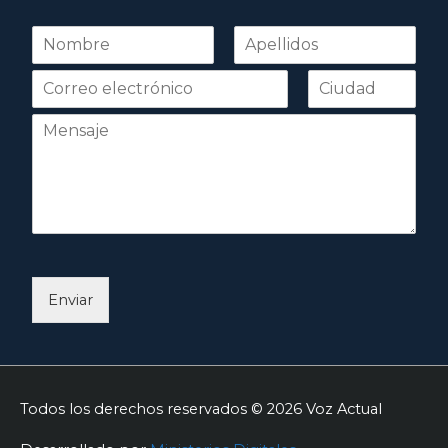
N
o
Nombre
Apellidos
m
b
r
e
*
Enviar
Todos los derechos reservados © 2026
Voz Actual