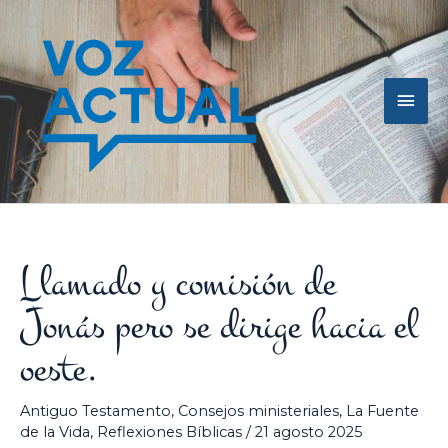
Ir
Men
al
contenido
princ
Llamado y comisión de
Jonás pero se dirige hacia el
oeste.
Antiguo Testamento
,
Consejos ministeriales
,
La Fuente
de la Vida
,
Reflexiones Bíblicas
/
21 agosto 2025