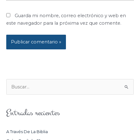
Guarda mi nombre, correo electrónico y web en
este navegador para la próxima vez que comente.
B
U
S
Entradas recientes
C
A
R
A Través De La Biblia
P