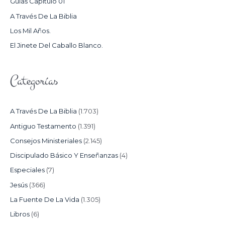
Guías Capítulo 01
O
A Través De La Biblia
R
Los Mil Años.
:
El Jinete Del Caballo Blanco.
Categorías
A Través De La Biblia
(1.703)
Antiguo Testamento
(1.391)
Consejos Ministeriales
(2.145)
Discipulado Básico Y Enseñanzas
(4)
Especiales
(7)
Jesús
(366)
La Fuente De La Vida
(1.305)
Libros
(6)