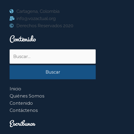
Cartagena, Colombia
info@vozactual.org
Derechos Reservados 2020
Contenido
Buscar
por:
Inicio
Quiénes Somos
Contenido
Contáctenos
Escríbanos