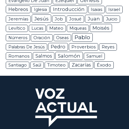
Génesis
Ezequiel
Evangelio De Juan
Hebreos
Introducción
Isaias
Israel
Iglesia
Jesús
Juan
Jeremías
Job
Josué
Juicio
Moisés
Levítico
Lucas
Mateo
Miqueas
Pablo
Números
Oración
Oseas
Pedro
Proverbios
Palabras De Jesús
Reyes
Salomón
Romanos
Salmos
Samuel
Zacarías
Éxodo
Santiago
Saúl
Timoteo