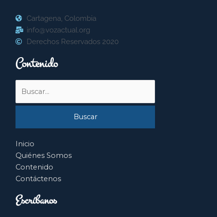
Cartagena, Colombia
info@vozactual.org
Derechos Reservados 2020
Contenido
Buscar
por:
Inicio
Quiénes Somos
Contenido
Contáctenos
Escríbanos