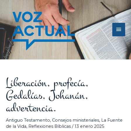
Ir
Men
al
contenido
princ
Liberación, profecía,
Gedalías, Johanán,
advertencia.
Antiguo Testamento
,
Consejos ministeriales
,
La Fuente
de la Vida
,
Reflexiones Bíblicas
/
13 enero 2025