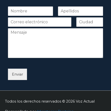
N
o
Nombre
Apellidos
m
b
r
e
*
Enviar
Todos los derechos reservados © 2026
Voz Actual