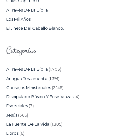
Guías Capítulo 01
O
A Través De La Biblia
R
Los Mil Años.
:
El Jinete Del Caballo Blanco.
Categorías
A Través De La Biblia
(1.703)
Antiguo Testamento
(1.391)
Consejos Ministeriales
(2.145)
Discipulado Básico Y Enseñanzas
(4)
Especiales
(7)
Jesús
(366)
La Fuente De La Vida
(1.305)
Libros
(6)