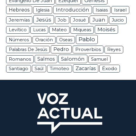
Génesis
Ezequiel
Evangelio De Juan
Hebreos
Introducción
Isaias
Israel
Iglesia
Jesús
Juan
Jeremías
Job
Josué
Juicio
Moisés
Levítico
Lucas
Mateo
Miqueas
Pablo
Números
Oración
Oseas
Pedro
Proverbios
Palabras De Jesús
Reyes
Salomón
Romanos
Salmos
Samuel
Zacarías
Éxodo
Santiago
Saúl
Timoteo