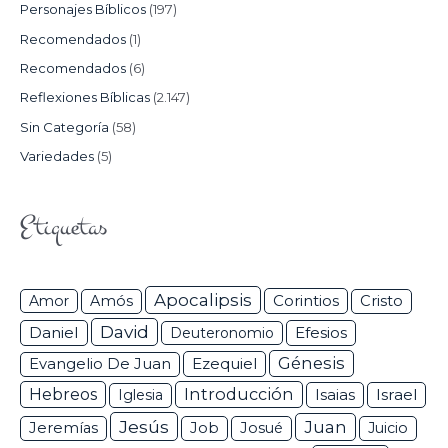
Personajes Bíblicos
(197)
Recomendados
(1)
Recomendados
(6)
Reflexiones Bíblicas
(2.147)
Sin Categoría
(58)
Variedades
(5)
Etiquetas
Apocalipsis
Corintios
Amor
Amós
Cristo
David
Daniel
Efesios
Deuteronomio
Génesis
Ezequiel
Evangelio De Juan
Hebreos
Introducción
Isaias
Israel
Iglesia
Jesús
Juan
Jeremías
Job
Josué
Juicio