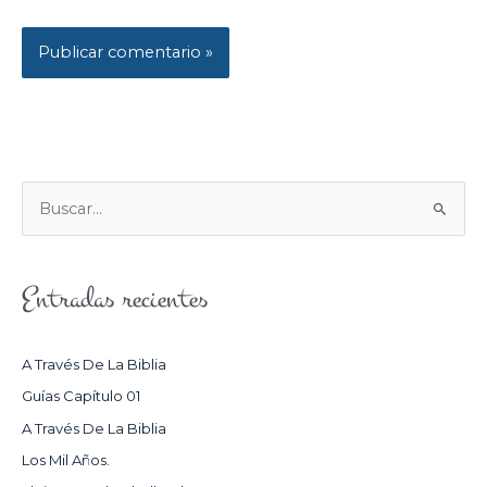
B
U
S
Entradas recientes
C
A
R
A Través De La Biblia
P
Guías Capítulo 01
O
A Través De La Biblia
R
Los Mil Años.
: