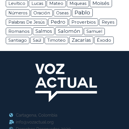
Moisés
Levítico
Lucas
Mateo
Miqueas
Pablo
Números
Oración
Oseas
Pedro
Proverbios
Palabras De Jesús
Reyes
Salomón
Romanos
Salmos
Samuel
Zacarías
Éxodo
Santiago
Saúl
Timoteo
Cartagena, Colombia
info@vozactual.org
Derechos Reservados 2020