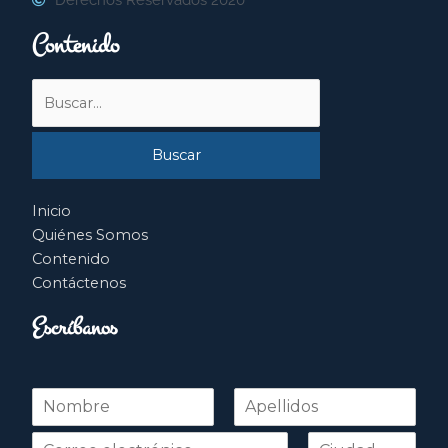
Contenido
Buscar
por:
Inicio
Quiénes Somos
Contenido
Contáctenos
Escríbanos
N
o
Nombre
Apellidos
m