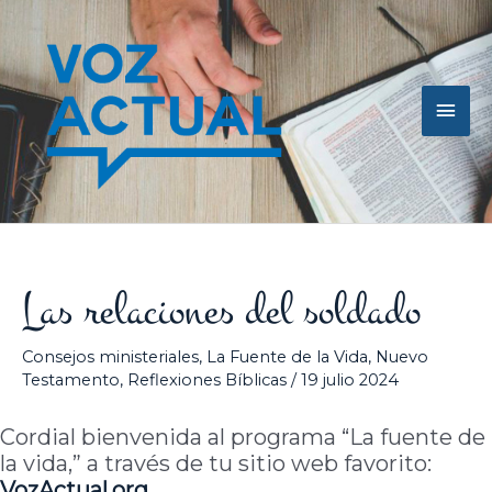
Ir
Men
al
contenido
princ
Las relaciones del soldado
Consejos ministeriales
,
La Fuente de la Vida
,
Nuevo
Testamento
,
Reflexiones Bíblicas
/
19 julio 2024
Cordial bienvenida al programa “La fuente de
la vida,” a través de tu sitio web favorito:
VozActual.org