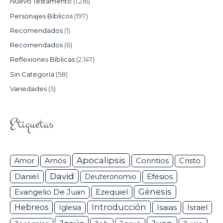
Nuevo Testamento
(1.216)
Personajes Bíblicos
(197)
Recomendados
(1)
Recomendados
(6)
Reflexiones Bíblicas
(2.147)
Sin Categoría
(58)
Variedades
(5)
Etiquetas
Apocalipsis
Corintios
Amor
Amós
Cristo
David
Daniel
Efesios
Deuteronomio
Génesis
Ezequiel
Evangelio De Juan
Hebreos
Introducción
Isaias
Israel
Iglesia