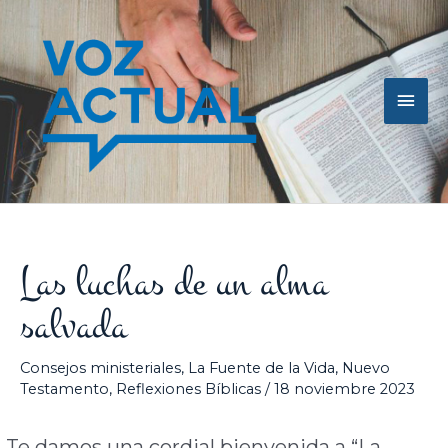
Ir
Men
al
contenido
princ
Las luchas de un alma
salvada
Consejos ministeriales
,
La Fuente de la Vida
,
Nuevo
Testamento
,
Reflexiones Bíblicas
/
18 noviembre 2023
Te damos una cordial bienvenida a “La