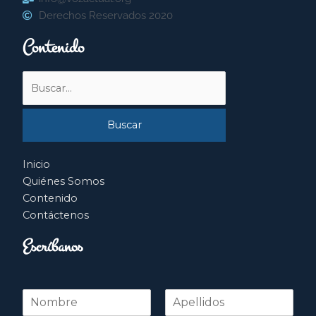
Derechos Reservados 2020
Contenido
Buscar
por:
Inicio
Quiénes Somos
Contenido
Contáctenos
Escríbanos
N
o