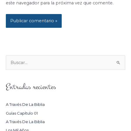
este navegador para la próxima vez que comente.
B
U
S
Entradas recientes
C
A
R
A Través De La Biblia
P
Guías Capítulo 01
O
A Través De La Biblia
R
Los Mil Años.