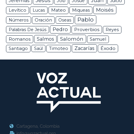
Jesús
Juan
Jeremías
Job
Josué
Juicio
Moisés
Levítico
Lucas
Mateo
Miqueas
Pablo
Números
Oración
Oseas
Pedro
Proverbios
Palabras De Jesús
Reyes
Salomón
Romanos
Salmos
Samuel
Zacarías
Éxodo
Santiago
Saúl
Timoteo
Cartagena, Colombia
info@vozactual.org