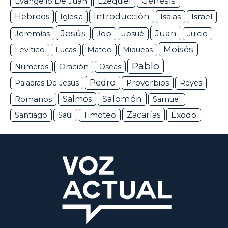
Génesis
Ezequiel
Evangelio De Juan
Hebreos
Introducción
Isaias
Israel
Iglesia
Jesús
Juan
Jeremías
Job
Josué
Juicio
Moisés
Levítico
Lucas
Mateo
Miqueas
Pablo
Números
Oración
Oseas
Pedro
Proverbios
Palabras De Jesús
Reyes
Salomón
Romanos
Salmos
Samuel
Zacarías
Éxodo
Santiago
Saúl
Timoteo