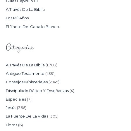
Guías Capítulo 01
O
A Través De La Biblia
R
Los Mil Años.
:
El Jinete Del Caballo Blanco.
Categorías
A Través De La Biblia
(1.703)
Antiguo Testamento
(1.391)
Consejos Ministeriales
(2.145)
Discipulado Básico Y Enseñanzas
(4)
Especiales
(7)
Jesús
(366)
La Fuente De La Vida
(1.305)
Libros
(6)