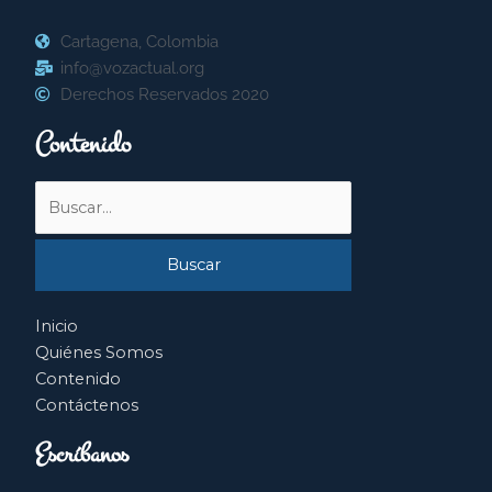
Cartagena, Colombia
info@vozactual.org
Derechos Reservados 2020
Contenido
Buscar
por:
Inicio
Quiénes Somos
Contenido
Contáctenos
Escríbanos