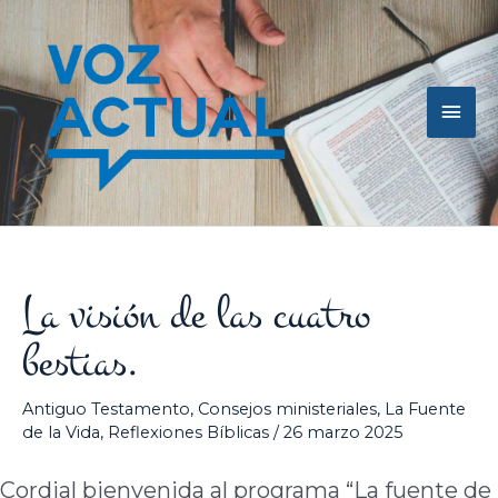
Ir
Men
al
contenido
princ
La visión de las cuatro
bestias.
Antiguo Testamento
,
Consejos ministeriales
,
La Fuente
de la Vida
,
Reflexiones Bíblicas
/
26 marzo 2025
Cordial bienvenida al programa “La fuente de