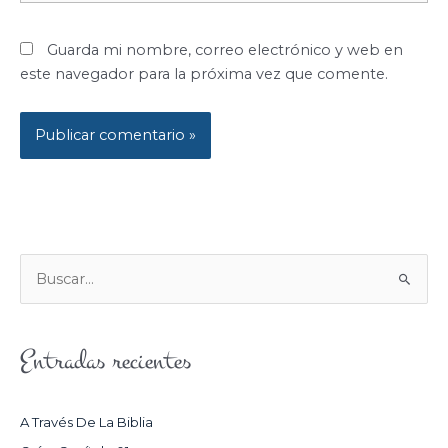
Guarda mi nombre, correo electrónico y web en
este navegador para la próxima vez que comente.
B
U
S
Entradas recientes
C
A
R
A Través De La Biblia
P