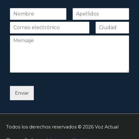
N
o
Nombre
Apellidos
m
b
r
e
*
Enviar
Todos los derechos reservados © 2026
Voz Actual