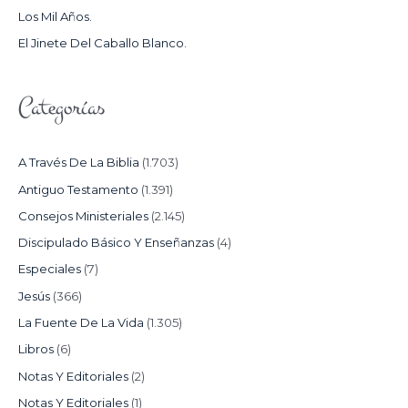
Los Mil Años.
:
El Jinete Del Caballo Blanco.
Categorías
A Través De La Biblia
(1.703)
Antiguo Testamento
(1.391)
Consejos Ministeriales
(2.145)
Discipulado Básico Y Enseñanzas
(4)
Especiales
(7)
Jesús
(366)
La Fuente De La Vida
(1.305)
Libros
(6)
Notas Y Editoriales
(2)
Notas Y Editoriales
(1)