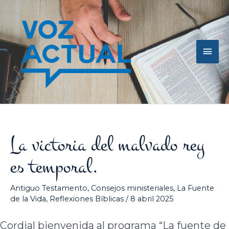
Ir
Men
al
contenido
princ
La victoria del malvado rey
es temporal.
Antiguo Testamento
,
Consejos ministeriales
,
La Fuente
de la Vida
,
Reflexiones Bíblicas
/
8 abril 2025
Cordial bienvenida al programa “La fuente de