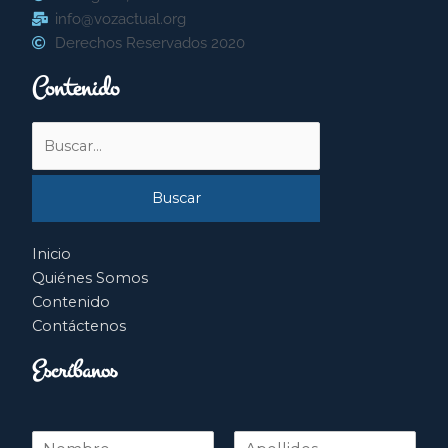
info@vozactual.org
Derechos Reservados 2020
Contenido
Buscar
por:
Inicio
Quiénes Somos
Contenido
Contáctenos
Escríbanos
N