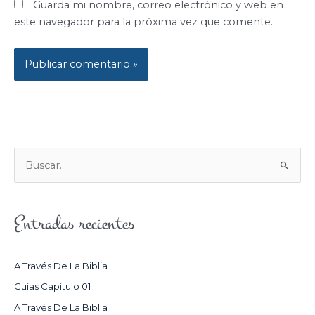
Guarda mi nombre, correo electrónico y web en
este navegador para la próxima vez que comente.
B
U
S
Entradas recientes
C
A
R
A Través De La Biblia
P
Guías Capítulo 01
O
A Través De La Biblia
R