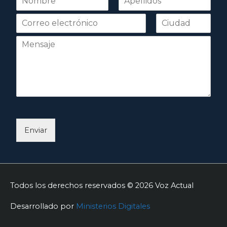
o
Nombre
Apellidos
m
b
r
e
*
Enviar
Todos los derechos reservados © 2026
Voz Actual
Desarrollado por
Ministerios Digitales