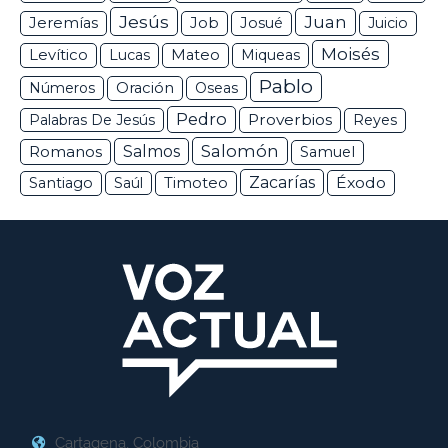
Jesús
Juan
Jeremías
Job
Josué
Juicio
Moisés
Levítico
Lucas
Mateo
Miqueas
Pablo
Números
Oración
Oseas
Pedro
Proverbios
Palabras De Jesús
Reyes
Salomón
Romanos
Salmos
Samuel
Zacarías
Éxodo
Santiago
Saúl
Timoteo
Cartagena, Colombia