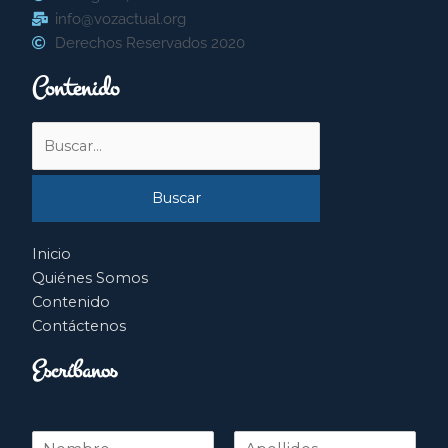
info@vozactual.org
Derechos Reservados 2020
Contenido
Buscar
por:
Inicio
Quiénes Somos
Contenido
Contáctenos
Escríbanos
N