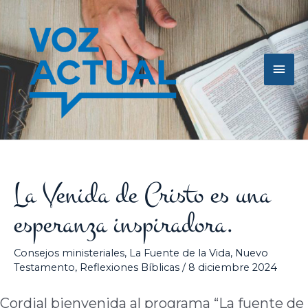
Ir
Men
al
contenido
princ
La Venida de Cristo es una
esperanza inspiradora.
Consejos ministeriales
,
La Fuente de la Vida
,
Nuevo
Testamento
,
Reflexiones Bíblicas
/
8 diciembre 2024
Cordial bienvenida al programa “La fuente de