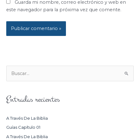
Guarda mi nombre, correo electrónico y web en
este navegador para la próxima vez que comente.
B
U
S
Entradas recientes
C
A
R
A Través De La Biblia
P
Guías Capítulo 01
O
A Través De La Biblia
R