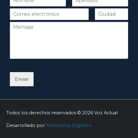
o
Nombre
Apellidos
m
b
r
e
*
Enviar
Todos los derechos reservados © 2026
Voz Actual
Desarrollado por
Ministerios Digitales