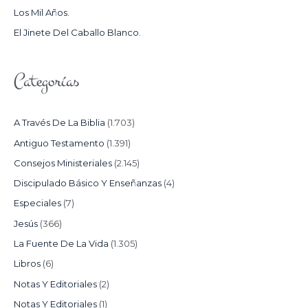
Los Mil Años.
:
El Jinete Del Caballo Blanco.
Categorías
A Través De La Biblia
(1.703)
Antiguo Testamento
(1.391)
Consejos Ministeriales
(2.145)
Discipulado Básico Y Enseñanzas
(4)
Especiales
(7)
Jesús
(366)
La Fuente De La Vida
(1.305)
Libros
(6)
Notas Y Editoriales
(2)
Notas Y Editoriales
(1)