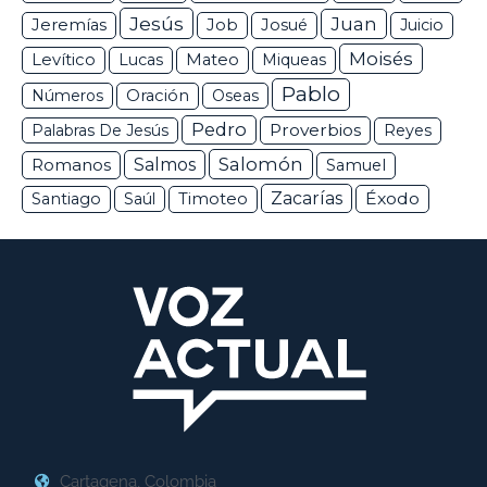
Jesús
Juan
Jeremías
Job
Josué
Juicio
Moisés
Levítico
Lucas
Mateo
Miqueas
Pablo
Números
Oración
Oseas
Pedro
Proverbios
Palabras De Jesús
Reyes
Salomón
Romanos
Salmos
Samuel
Zacarías
Éxodo
Santiago
Saúl
Timoteo
Cartagena, Colombia